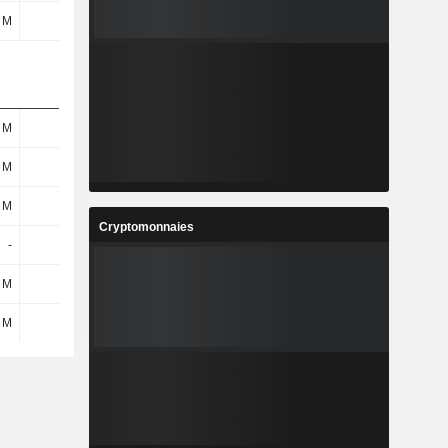
 M
11 M
8 M
3 M
 M
-
-
-
 M
-
-
-
 M
-
-
-
Cryptomonnaies
-
-
-
15 M
 M
-
15 M
-
 M
-
15 M
15 M