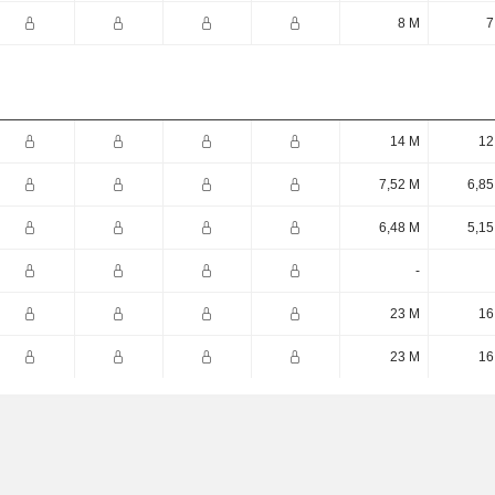
8 M
7
14 M
12
7,52 M
6,85
6,48 M
5,15
-
23 M
16
23 M
16