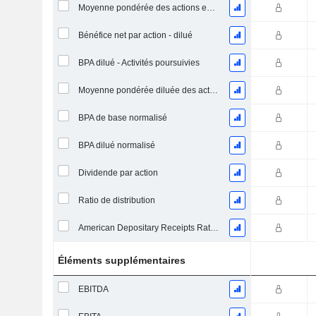
Moyenne pondérée des actions en circulation
Bénéfice net par action - dilué
BPA dilué - Activités poursuivies
Moyenne pondérée diluée des actions en circulation
BPA de base normalisé
BPA dilué normalisé
Dividende par action
Ratio de distribution
American Depositary Receipts Ratio (ADR)
Éléments supplémentaires
EBITDA