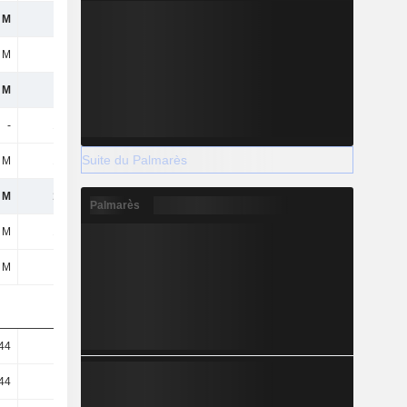
 M
28 M
124 M
153 M
 M
1 M
16 M
-12 M
 M
27 M
108 M
165 M
-
138 M
-
-
Suite du Palmarès
 M
165 M
108 M
165 M
 M
165 M
108 M
165 M
Palmarès
 M
165 M
108 M
165 M
 M
27 M
108 M
165 M
,44
0,15
0,1
0,15
,44
0,02
0,1
0,15