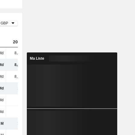
GBP
2024
2025
2026
Md
8,48 Md
8,71 Md
9,25 Md
Ma Liste
Md
8,48 Md
8,71 Md
9,25 Md
Md
8,33 Md
8,49 Md
9,01 Md
Md
148 M
213 M
246 M
Md
11 M
8 M
2 M
Md
11 M
8 M
2 M
 M
137 M
205 M
244 M