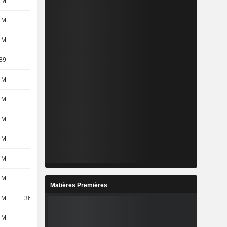
 M
160 M
228 M
267 M
 M
137 M
205 M
244 M
 M
-
-
-
,89
3,57
12,9
-7,84
 M
3 M
11 M
24 M
 M
4 M
6 M
16 M
 M
7 M
17 M
40 M
 M
-2 M
-2 M
-51 M
 M
-4 M
1 M
-1 M
 M
-6 M
-1 M
-52 M
Matières Premières
 M
36,88 M
86,88 M
112 M
 M
61 M
60 M
54 M