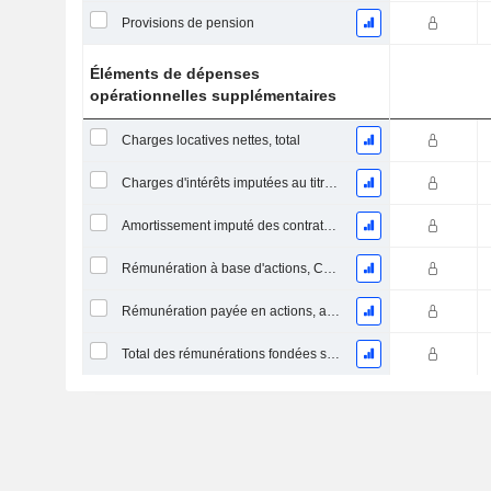
Provisions de pension
Éléments de dépenses
opérationnelles supplémentaires
Charges locatives nettes, total
Charges d'intérêts imputées au titre des contrats de location
Amortissement imputé des contrats de location simple
Rémunération à base d'actions, COGS (Total)
Rémunération payée en actions, autres (total)
Total des rémunérations fondées sur des actions