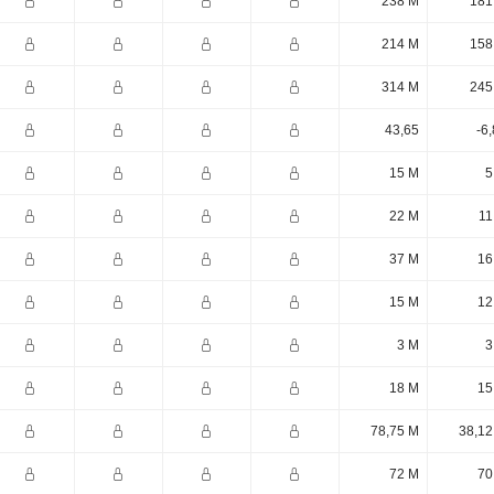
238 M
181
214 M
158
314 M
245
43,65
-6
15 M
5
22 M
11
37 M
16
15 M
12
3 M
3
18 M
15
78,75 M
38,12
72 M
70