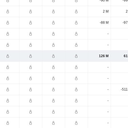
-90 M
-99
2 M
2
-88 M
-97
-
-
126 M
61
-
-
-
-511
-
-
-