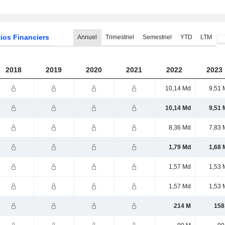
ios Financiers
Annuel
Trimestriel
Semestriel
YTD
LTM
2018
2019
2020
2021
2022
2023
10,14 Md
9,51 
10,14 Md
9,51 
8,36 Md
7,83 
1,79 Md
1,68 
1,57 Md
1,53 
1,57 Md
1,53 
214 M
158