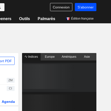
Connexion
S'abonner
eeners
Outils
Palmarès
Édition française
Indices
Europe
Amériques
Asie
ort PDF
ZM
CI
Agenda
Secteur
Dérivés
Fonds et ETFs