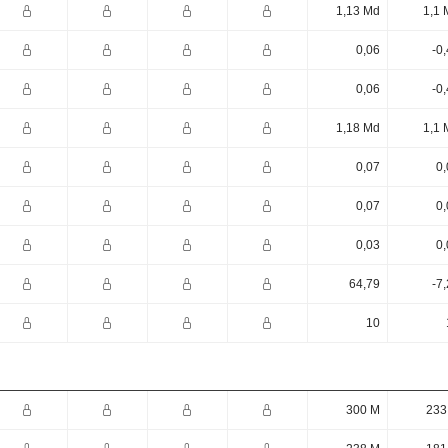
1,13 Md
1,1 
0,06
-0
0,06
-0
1,18 Md
1,1 
0,07
0,
0,07
0,
0,03
0,
64,79
-7
10
300 M
233