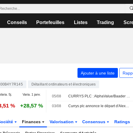
Conseils
Portefeuilles
Listes
Trading
Scr
Ajouter à une liste
Rapp
00B4Y7R145
Détaillant ordinateurs et électroniques
Varia. 5j.
Varia. 1 janv.
05/08
CURRYS PLC : AlphaValue/Baader Europe passe de vendre à acheter sur le titre
3,51 %
+28,57 %
03/08
Currys plc annonce le départ d'Alexander David Baldock de son poste de directeur, effectif au 3 août 2026
Société
Finances
Valorisation
Consensus
Ratings