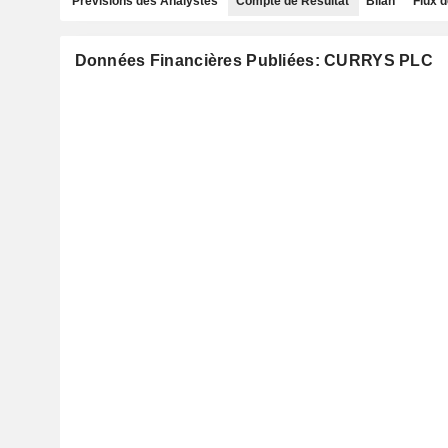
Prévisions des Analystes
Compte de Résultat
Bilan
Flux d
Données Financières Publiées: CURRYS PLC