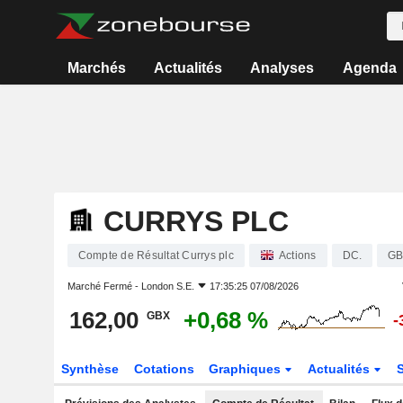
Marchés
Actualités
Analyses
Agenda
CURRYS PLC
Compte de Résultat Currys plc
Actions
DC.
GB
Marché Fermé -
London S.E.
17:35:25 07/08/2026
162,00
+0,68 %
GBX
-
Synthèse
Cotations
Graphiques
Actualités