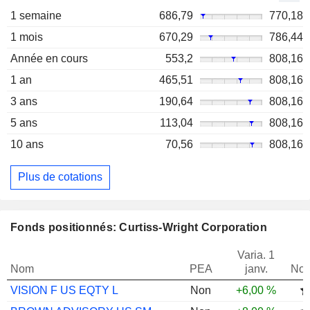
1 semaine
686,79
770,18
1 mois
670,29
786,44
Année en cours
553,2
808,16
1 an
465,51
808,16
3 ans
190,64
808,16
5 ans
113,04
808,16
10 ans
70,56
808,16
Plus de cotations
Fonds positionnés: Curtiss-Wright Corporation
Varia. 1
Nom
PEA
janv.
Not
VISION F US EQTY L
Non
+6,00 %