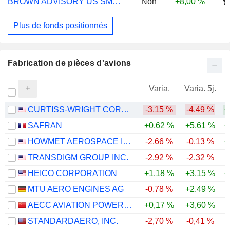
BROWN ADVISORY US SMALL CAP BLEND C $
Non
+8,00 %
Plus de fonds positionnés
Fabrication de pièces d'avions
Varia.
Varia. 5j.
CURTISS-WRIGHT CORPORATION
-3,15 %
-4,49 %
+
SAFRAN
+0,62 %
+5,61 %
+
HOWMET AEROSPACE INC.
-2,66 %
-0,13 %
+
TRANSDIGM GROUP INC.
-2,92 %
-2,32 %
-
HEICO CORPORATION
+1,18 %
+3,15 %
+
MTU AERO ENGINES AG
-0,78 %
+2,49 %
AECC AVIATION POWER CO.,LTD
+0,17 %
+3,60 %
-
STANDARDAERO, INC.
-2,70 %
-0,41 %