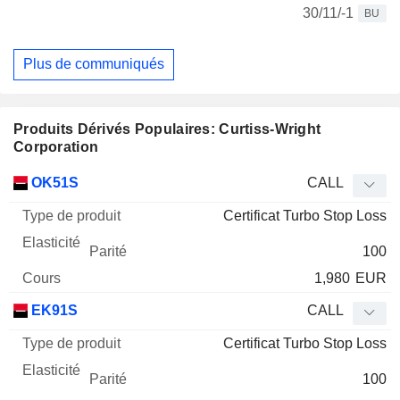
30/11/-1
BU
Plus de communiqués
Produits Dérivés Populaires: Curtiss-Wright
Corporation
Type
OK51S
CALL
de
Certificat Turbo Stop Loss
Mnemo
Type
produit
Elasticité
Parité
Cours
100
1,980
EUR
EK91S
CALL
Certificat Turbo Stop Loss
100