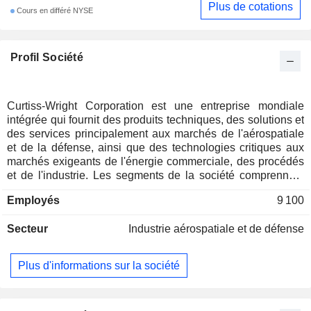
Plus de cotations
Cours en différé NYSE
Profil Société
Curtiss-Wright Corporation est une entreprise mondiale
intégrée qui fournit des produits techniques, des solutions et
des services principalement aux marchés de l'aérospatiale
et de la défense, ainsi que des technologies critiques aux
marchés exigeants de l'énergie commerciale, des procédés
et de l'industrie. Les segments de la société comprennent
l'aérospatiale et l'industrie, l'électronique de défense, ainsi
Employés
9 100
que le secteur naval et de l'énergie. Le segment
Aérospatiale et Industrie regroupe des activités proposant
Secteur
Industrie aérospatiale et de défense
une offre diversifiée de produits techniques et de services
destinés à des applications principalement sur les marchés
de l'aérospatiale commerciale et de l'industrie générale. Le
Plus d'informations sur la société
segment Électronique de défense regroupe des activités qui
fournissent principalement des produits destinés au marché
de la défense et, dans une moindre mesure, au marché de