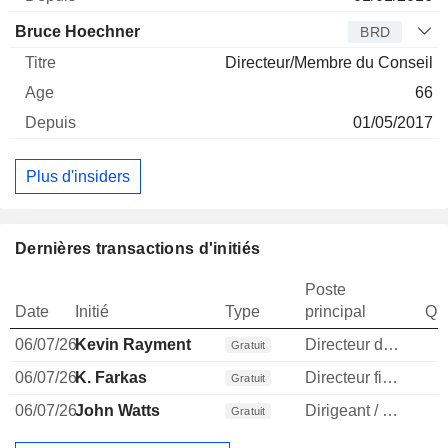
Bruce Hoechner
BRD
Directeur/Membre du Conseil
66
01/05/2017
Plus d'insiders
Dernières transactions d'initiés
Poste
Date
Initié
Type
principal
Qua
06/07/26
Kevin Rayment
Directeur des operations
Gratuit
06/07/26
K. Farkas
Directeur financier
Gratuit
06/07/26
John Watts
Dirigeant / cadre principal
Gratuit