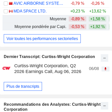
AVIC AIRBORNE SYSTEMS CO., LTD.
-0,79 %
-0,26 %
-
MDA SPACE LTD.
+0,23 %
+13,62 %
Moyenne
-0,89 %
+1,58 %
+
Moyenne pondérée par Capi.
-0,53 %
+1,92 %
+
Voir toutes les performances sectorielles
Dernier Transcript: Curtiss-Wright Corporation
Curtiss-Wright Corporation, Q2
06/08
2026 Earnings Call, Aug 06, 2026
Plus de transcripts
Recommandations des Analystes: Curtiss-Wright
Corporation