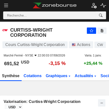
CURTISS-WRIGHT CORPORATION
691,52
$
-3,15 %
CURTISS-WRIGHT
CORPORATION
Cours Curtiss-Wright Corporation
Actions
CW
Marché Fermé -
NYSE
22:00:03 07/08/2026
Varia. 1 janv.
USD
-3,15 %
691,52
+25,44 %
Synthèse
Cotations
Graphiques
Actualités
Soci
Valorisation: Curtiss-Wright Corporation