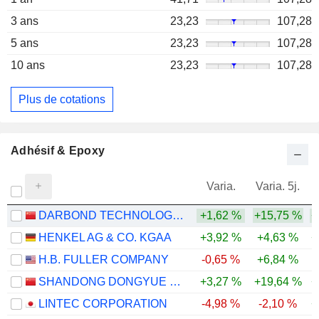
3 ans
23,23
107,28
5 ans
23,23
107,28
10 ans
23,23
107,28
Plus de cotations
Adhésif & Epoxy
Varia.
Varia. 5j.
DARBOND TECHNOLOGY CO., LTD
+1,62 %
+15,75 %
+
HENKEL AG & CO. KGAA
+3,92 %
+4,63 %
+
H.B. FULLER COMPANY
-0,65 %
+6,84 %
SHANDONG DONGYUE ORGANOSILICON MATERIALS CO., LTD.
+3,27 %
+19,64 %
+
LINTEC CORPORATION
-4,98 %
-2,10 %
+