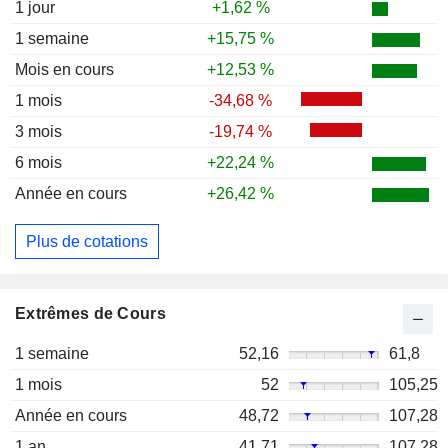
1 jour
+1,62 %
1 semaine
+15,75 %
Mois en cours
+12,53 %
1 mois
-34,68 %
3 mois
-19,74 %
6 mois
+22,24 %
Année en cours
+26,42 %
Plus de cotations
Extrêmes de Cours
1 semaine
52,16
61,8
1 mois
52
105,25
Année en cours
48,72
107,28
1 an
41,71
107,28