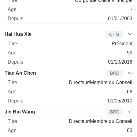
Corporate Officer/Principal
-
01/01/2003
Administrateur
Titre
Age
Depuis
Hai Hua Xie
CHM
Président
59
01/10/2016
Tian An Chen
BRD
Directeur/Membre du Conseil
68
01/05/2010
Jin Bin Wang
BRD
Directeur/Membre du Conseil
63