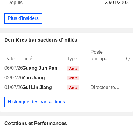
23/01/2003
Plus d'insiders
Dernières transactions d'initiés
Poste
Date
Initié
Type
principal
Qua
06/07/26
Guang Jun Pan
Vente
02/07/26
Yun Jiang
Vente
01/07/26
Gui Lin Jiang
Directeur technique
-1
Vente
Historique des transactions
Cotations et Performances