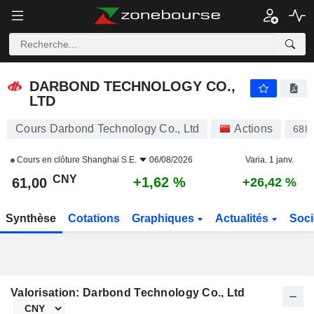
DARBOND TECHNOLOGY CO., LTD
61,00
¥
+1,62 %
DARBOND TECHNOLOGY CO.,
LTD
Cours Darbond Technology Co., Ltd
Actions
688
Cours en clôture
Shanghai S.E.
06/08/2026
Varia. 1 janv.
CNY
+1,62 %
61,00
+26,42 %
Synthèse
Cotations
Graphiques
Actualités
Soci
Valorisation: Darbond Technology Co., Ltd