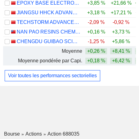
EPOXY BASE ELECTRONIC MATERIAL CORPORATION LIMITED
+3,85 %
+21,66 %
+
JIANGSU HHCK ADVANCED MATERIALS CO., LTD.
+3,18 %
+17,21 %
+
TECHSTORM ADVANCED MATERIAL CORPORATION LIMITED
-2,09 %
-0,92 %
NAN PAO RESINS CHEMICAL CO., LTD.
+0,16 %
+3,73 %
-
CHENGDU GUIBAO SCIENCE & TECHNOLOGY CO.,LTD.
-1,25 %
+5,86 %
-
Moyenne
+0,26 %
+8,41 %
+
Moyenne pondérée par Capi.
+0,18 %
+6,42 %
+
Voir toutes les performances sectorielles
Bourse
Actions
Action 688035