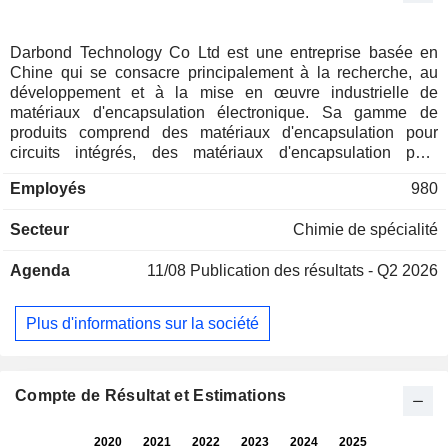
Darbond Technology Co Ltd est une entreprise basée en
Chine qui se consacre principalement à la recherche, au
développement et à la mise en œuvre industrielle de
matériaux d'encapsulation électronique. Sa gamme de
produits comprend des matériaux d'encapsulation pour
circuits intégrés, des matériaux d'encapsulation pour
terminaux intelligents, des matériaux destinés aux
Employés
980
applications dans le domaine des énergies nouvelles, ainsi
que des matériaux destinés aux équipements. Les
Secteur
Chimie de spécialité
matériaux d'encapsulation pour circuits intégrés
comprennent principalement des films UV pour plaquettes,
Agenda
11/08
Publication des résultats - Q2 2026
des matériaux de collage de puces et des matériaux pour la
technologie flip-chip. Les matériaux d'emballage pour
terminaux intelligents comprennent principalement des
Plus d'informations sur la société
matériaux d'emballage électronique, des matériaux de
blindage contre les interférences électromagnétiques (EMI)
et des matériaux d'emballage au niveau de la carte. Les
matériaux d'emballage pour les énergies nouvelles
Compte de Résultat et Estimations
comprennent principalement des adhésifs structuraux
polyuréthanes à deux composants, des revêtements isolants