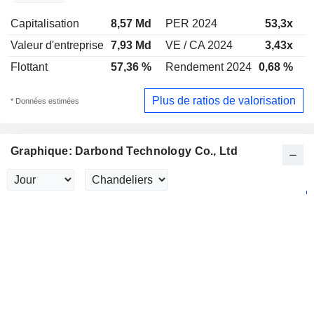
Capitalisation
8,57 Md
PER 2024
53,3x
P
Valeur d'entreprise
7,93 Md
VE / CA 2024
3,43x
V
Flottant
57,36 %
Rendement 2024
0,68 %
R
Plus de ratios de valorisation
* Données estimées
Graphique: Darbond Technology Co., Ltd