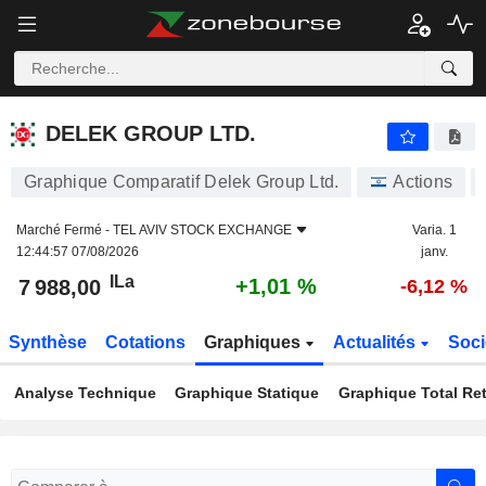
DELEK GROUP LTD.
7 988,00
ILa
+1,01 %
DELEK GROUP LTD.
Graphique Comparatif Delek Group Ltd.
Actions
Marché Fermé -
TEL AVIV STOCK EXCHANGE
Varia. 1
12:44:57 07/08/2026
janv.
ILa
+1,01 %
7 988,00
-6,12 %
Synthèse
Cotations
Graphiques
Actualités
Soci
Analyse Technique
Graphique Statique
Graphique Total Re