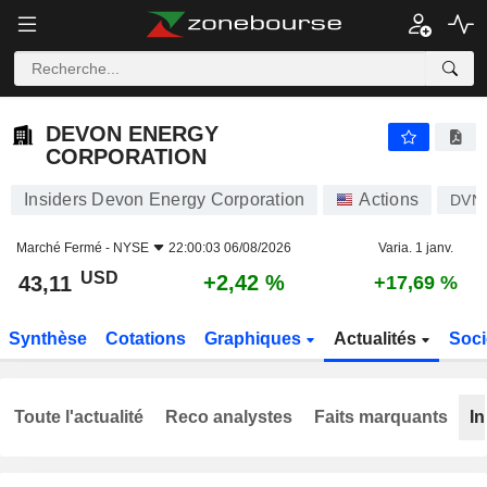
DEVON ENERGY CORPORATION
43,11
$
+2,42 %
DEVON ENERGY
CORPORATION
Insiders Devon Energy Corporation
Actions
DVN
Marché Fermé -
NYSE
22:00:03 06/08/2026
Varia. 1 janv.
USD
+2,42 %
43,11
+17,69 %
Synthèse
Cotations
Graphiques
Actualités
Soci
Toute l'actualité
Reco analystes
Faits marquants
In