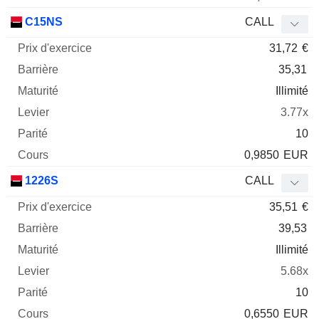
C15NS
CALL
31,72
€
35,31
Illimité
3.77x
10
0,9850
EUR
1226S
CALL
35,51
€
39,53
Illimité
5.68x
10
0,6550
EUR