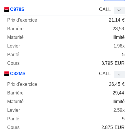
Prix
C978S
CALL
d'exercice
Barrière
Maturité
Elasticité
21,14
€
Mnemo
Type
Parit
23,53
Illimité
1.96x
5
3,795
EUR
C32MS
CALL
26,45
€
29,44
Illimité
2.59x
5
2,875
EUR