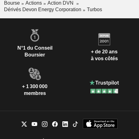
Bourse
Actions
Action DVN
Dérivés Devon Energy Corporation
Turbos
N°1 du Conseil
+ de 20 ans
Boursier
à vos côtés
+ 1 300 000
membres