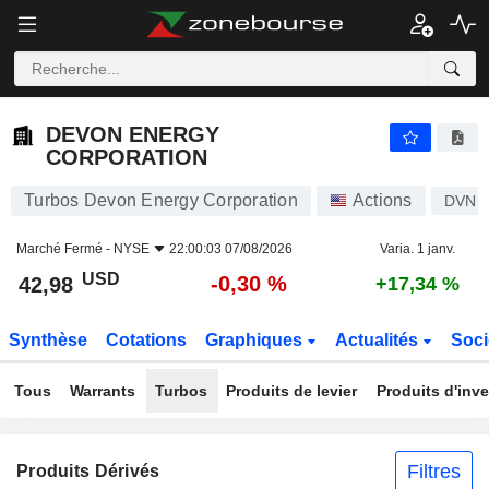
DEVON ENERGY CORPORATION
42,98
$
-0,30 %
DEVON ENERGY
CORPORATION
Turbos Devon Energy Corporation
Actions
DVN
Marché Fermé -
NYSE
22:00:03 07/08/2026
Varia. 1 janv.
USD
-0,30 %
42,98
+17,34 %
Synthèse
Cotations
Graphiques
Actualités
Soci
Tous
Warrants
Turbos
Produits de levier
Produits d'inv
Filtres
Produits Dérivés