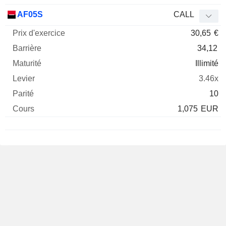
AF05S
CALL
30,65
€
34,12
Illimité
3.46x
10
1,075
EUR