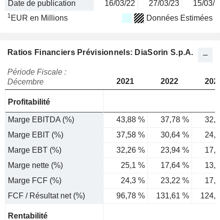
Date de publication
16/03/22
27/03/23
15/03/2
1
EUR en Millions
Données Estimées
Ratios Financiers Prévisionnels: DiaSorin S.p.A.
Période Fiscale :
2021
2022
202
Décembre
Profitabilité
Marge EBITDA (%)
43,88 %
37,78 %
32,
Marge EBIT (%)
37,58 %
30,64 %
24,
Marge EBT (%)
32,26 %
23,94 %
17,
Marge nette (%)
25,1 %
17,64 %
13,
Marge FCF (%)
24,3 %
23,22 %
17,
FCF / Résultat net (%)
96,78 %
131,61 %
124,
Rentabilité