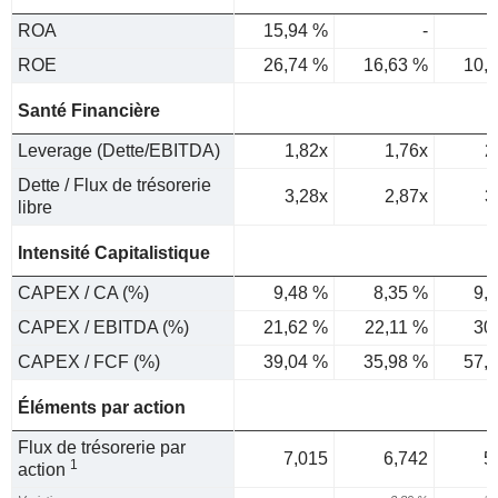
ROA
15,94 %
-
ROE
26,74 %
16,63 %
10,
Santé Financière
Leverage (Dette/EBITDA)
1,82x
1,76x
2
Dette / Flux de trésorerie
3,28x
2,87x
3
libre
Intensité Capitalistique
CAPEX / CA (%)
9,48 %
8,35 %
9,
CAPEX / EBITDA (%)
21,62 %
22,11 %
30
CAPEX / FCF (%)
39,04 %
35,98 %
57,
Éléments par action
Flux de trésorerie par
7,015
6,742
5
1
action