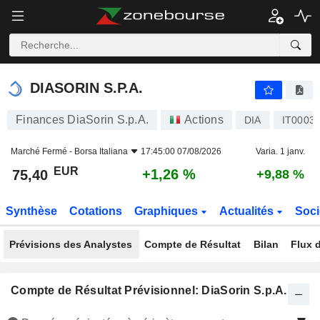
DIASORIN S.P.A.
75,40
€
+1,26 %
DIASORIN S.P.A.
Finances DiaSorin S.p.A.
Actions
DIA
IT0003
Marché Fermé -
Borsa Italiana
17:45:00 07/08/2026
Varia. 1 janv.
EUR
+1,26 %
75,40
+9,88 %
Synthèse
Cotations
Graphiques
Actualités
Soci
Prévisions des Analystes
Compte de Résultat
Bilan
Flux d
Compte de Résultat Prévisionnel: DiaSorin S.p.A.