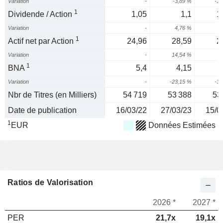
Variation
-
-3,89 %
-17
1
Dividende / Action
1,05
1,1
1
Variation
-
4,76 %
5
1
Actif net par Action
24,96
28,59
2
Variation
-
14,54 %
0
1
BNA
5,4
4,15
Variation
-
-23,15 %
-30
Nbr de Titres (en Milliers)
54 719
53 388
53
Date de publication
16/03/22
27/03/23
15/0
1
EUR
Données Estimées
Ratios de Valorisation
2026 *
2027 *
PER
21,7x
19,1x