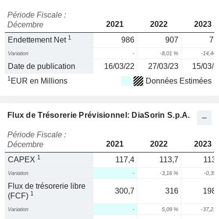
Période Fiscale :
2021
2022
2023
Décembre
1
Endettement Net
986
907
77
Variation
-
-8,01 %
-14,44
Date de publication
16/03/22
27/03/23
15/03/2
1
EUR en Millions
Données Estimées
Flux de Trésorerie Prévisionnel: DiaSorin S.p.A.
Période Fiscale :
2021
2022
2023
Décembre
1
CAPEX
117,4
113,7
113,
Variation
-
-3,16 %
-0,39
Flux de trésorerie libre
300,7
316
198,
1
(FCF)
Variation
-
5,09 %
-37,21