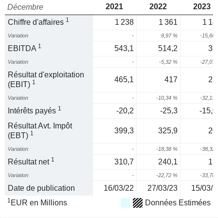
2021
2022
2023
Décembre
1
Chiffre d'affaires
1 238
1 361
1 14
Variation
-
9,97 %
-15,66
1
EBITDA
543,1
514,2
37
Variation
-
-5,32 %
-27,07
Résultat d'exploitation
465,1
417
28
1
(EBIT)
Variation
-
-10,34 %
-32,13
1
Intérêts payés
-20,2
-25,3
-15,0
Résultat Avt. Impôt
399,3
325,9
20
1
(EBT)
Variation
-
-18,38 %
-38,32
1
Résultat net
310,7
240,1
15
Variation
-
-22,72 %
-33,78
Date de publication
16/03/22
27/03/23
15/03/2
1
EUR en Millions
Données Estimées