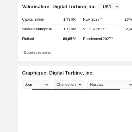
Valorisation: Digital Turbine, Inc.
Capitalisation
1,73 Md
PER 2027 *
204
Valeur d'entreprise
1,73 Md
VE / CA 2027 *
2,6
Flottant
89,05 %
Rendement 2027 *
* Données estimées
Graphique: Digital Turbine, Inc.