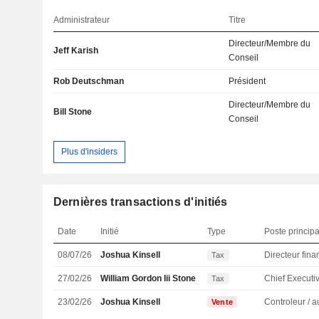
Administrateur
Titre
Directeur/Membre du
Jeff Karish
Conseil
Rob Deutschman
Président
Directeur/Membre du
Bill Stone
Conseil
Plus d'insiders
Dernières transactions d'initiés
Date
Initié
Type
Poste principa
08/07/26
Joshua Kinsell
Tax
27/02/26
William Gordon Iii Stone
Tax
23/02/26
Joshua Kinsell
Vente