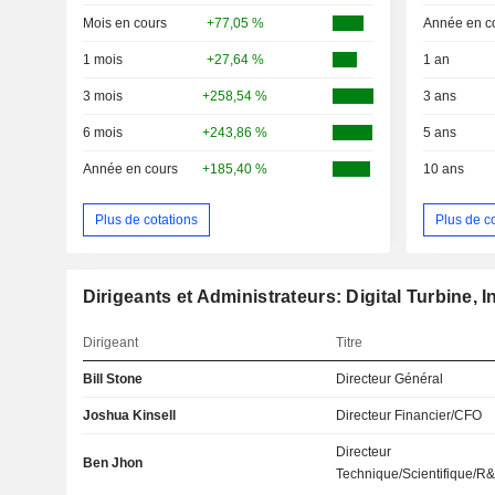
Mois en cours
+77,05 %
Année en c
1 mois
+27,64 %
1 an
3 mois
+258,54 %
3 ans
6 mois
+243,86 %
5 ans
Année en cours
+185,40 %
10 ans
Plus de cotations
Plus de c
Dirigeants et Administrateurs: Digital Turbine, I
Dirigeant
Titre
Bill Stone
Directeur Général
Joshua Kinsell
Directeur Financier/CFO
Directeur
Ben Jhon
Technique/Scientifique/R