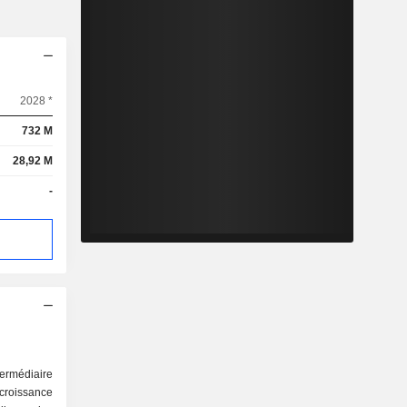
2028 *
732 M
28,92 M
-
ntermédiaire
croissance