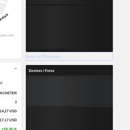
Suite du Palmarès
s
Devises / Forex
at
ACHETER
3
14,27
USD
17,17
USD
+20,30 %