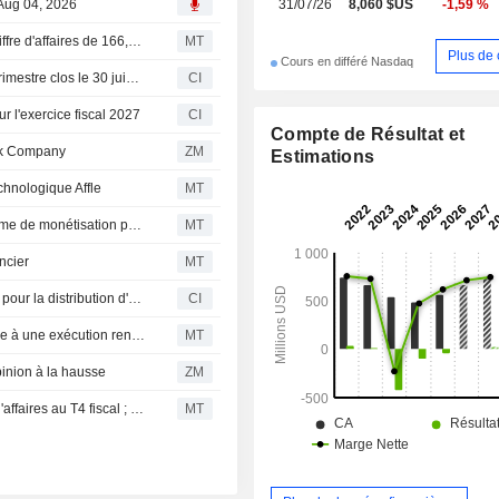
, Aug 04, 2026
31/07/26
8,060 $US
-1,59 %
d'origine (OEM), aux opérateurs, ai
éditeurs et développeurs d'applicatio
Flash résultats (APPS) : Digital Turbine, Inc. publie un chiffre d'affaires de 166,0 millions de dollars au premier trimestre, contre 150,0 millions de dollars attendus par le consensus FactSet
MT
Plus de 
Cours en différé Nasdaq
Digital Turbine, Inc. publie ses résultats pour le premier trimestre clos le 30 juin 2026
CI
ur l'exercice fiscal 2027
CI
Compte de Résultat et
rk Company
ZM
Estimations
echnologique Affle
MT
Affle 3i : sa filiale fait l'acquisition des actifs de la plateforme de monétisation publicitaire AdColony
MT
ncier
MT
Digital Turbine lance Launchpad, une plateforme unifiée pour la distribution d'applications de nouvelle génération
CI
Digital Turbine gagne en visibilité sur sa croissance grâce à une exécution renforcée, selon BofA
MT
pinion à la hausse
ZM
Digital Turbine : hausse du bénéfice ajusté et du chiffre d'affaires au T4 fiscal ; objectifs 2027 fixés ; départ du CFO Steve Lasher
MT