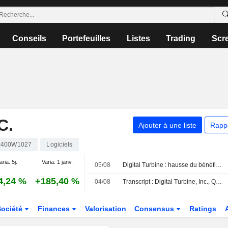
Conseils
Portefeuilles
Listes
Trading
Scr
C.
Ajouter à une liste
Rapp
5400W1027
Logiciels
aria. 5j.
Varia. 1 janv.
05/08
Digital Turbine : hausse du bénéfice ajusté et du chiffre d'affaires au premier trimestre fiscal ; prévisions annuelles annoncées
4,24 %
+185,40 %
04/08
Transcript : Digital Turbine, Inc., Q1 2027 Earnings Call, Aug 04, 2026
Société
Finances
Valorisation
Consensus
Ratings