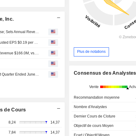
, Inc.
Digital Turbine Fiscal Q1 Adjusted Earnings, Revenue Rise; Sets Annual Revenue Guidance
Earnings Flash (APPS) Digital Turbine, Inc. Posts Q1 Adjusted EPS $0.19 per Share, vs. FactSet Est of $0.14
Plus de notations
Earnings Flash (APPS) Digital Turbine, Inc. Reports Q1 Revenue $166.0M, vs. FactSet Est of $150.0M
Consensus des Analyste
Digital Turbine, Inc. Reports Earnings Results for the First Quarter Ended June 30, 2026
Vente
Ach
Recommandation moyenne
Nombre d'Analystes
s de Cours
Dernier Cours de Cloture
8,24
14,37
Objectif de cours Moyen
7,84
14,37
Ecart / Objectif Moyen