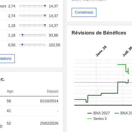
ours
2,74
14,37
Consensus
2,74
14,37
1,18
14,37
Révisions de Bénéfices
1,18
93,98
0,56
102,56
otations
nc.
Age
Depuis
58
01/10/2014
41
-
52
25/02/2026
&D