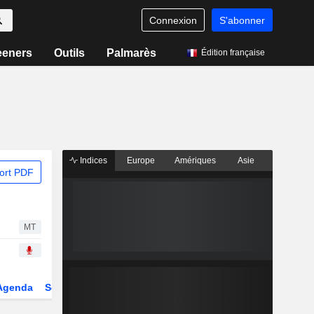
Connexion
S'abonner
eeners
Outils
Palmarès
Édition française
Indices
Europe
Amériques
Asie
ort PDF
MT
Agenda
Secteur
Dérivés
Fonds et ETFs