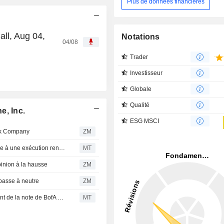
Plus de données financières
all, Aug 04,
Notations
04/08
Trader
Investisseur
Globale
Qualité
e, Inc.
ESG MSCI
rk Company
ZM
Digital Turbine gagne en visibilité sur sa croissance grâce à une exécution renforcée, selon BofA
MT
pinion à la hausse
ZM
passe à neutre
ZM
Les actions de Digital Turbine chutent après l'abaissement de la note de BofA Securities à sous-performance
MT