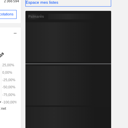
2 366 594
Espace mes listes
nsi qu'aux
ns.
cotations
Palmarès