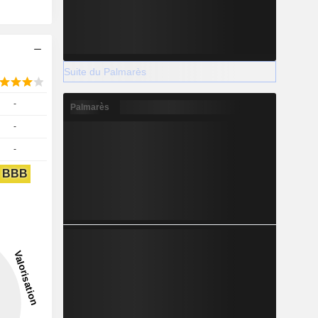
Suite du Palmarès
-
Palmarès
-
-
BBB