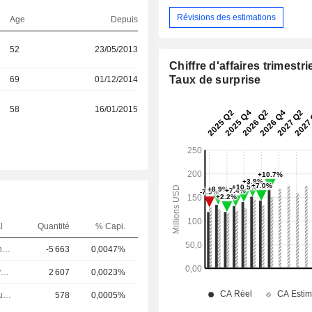
Révisions des estimations
Age
Depuis
52
23/05/2013
Chiffre d'affaires trimestrie
Taux de surprise
69
01/12/2014
58
16/01/2015
l
Quantité
% Capi.
Directeur financier
-5 663
0,0047%
Chief Executive Officer; Director
2 607
0,0023%
Controleur / auditeur
578
0,0005%