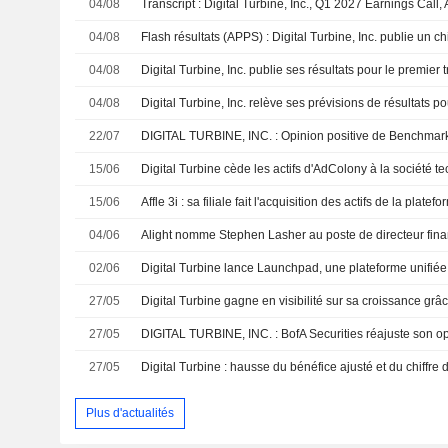
04/08
Transcript : Digital Turbine, Inc., Q1 2027 Earnings Call
04/08
04/08
04/08
Digital Turbine, Inc. relève ses prévisions de résultats po
22/07
DIGITAL TURBINE, INC. : Opinion positive de Benchma
15/06
Digital Turbine cède les actifs d'AdColony à la société t
15/06
04/06
Alight nomme Stephen Lasher au poste de directeur fina
02/06
27/05
27/05
DIGITAL TURBINE, INC. : BofA Securities réajuste son o
27/05
Plus d'actualités