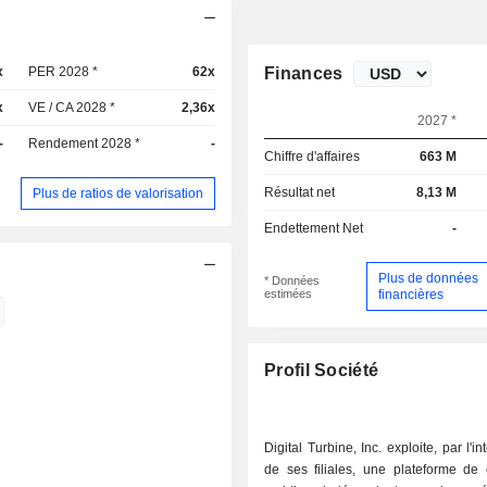
x
PER 2028 *
62x
Finances
x
VE / CA 2028 *
2,36x
2027 *
-
Rendement 2028 *
-
Chiffre d'affaires
663 M
Résultat net
8,13 M
Plus de ratios de valorisation
Endettement Net
-
Plus de données
* Données
estimées
financières
Profil Société
Digital Turbine, Inc. exploite, par l'i
de ses filiales, une plateforme de 