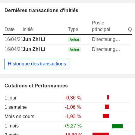
Dernières transactions d'initiés
Poste
Date
Initié
Type
principal
Qua
16/04/21
Jun Zhi Li
Directeur general
Achat
16/04/21
Jun Zhi Li
Directeur general
Achat
Historique des transactions
Cotations et Performances
1 jour
-0,36 %
1 semaine
-1,06 %
Mois en cours
-1,93 %
1 mois
+5,27 %