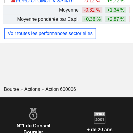
FORD OTOMOTIV SANAYI
-0,12 %
+5,72 %
-
Moyenne
-0,32 %
+1,34 %
-
Moyenne pondérée par Capi.
+0,36 %
+2,87 %
Voir toutes les performances sectorielles
Bourse
Actions
Action 600006
N°1 du Conseil
+ de 20 ans
Boursier