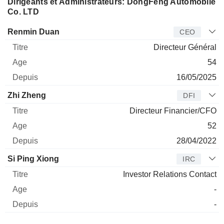
Dirigeants et Administrateurs: DongFeng Automobile
Co. LTD
Dirigeant
Titre
Age
Depuis
Renmin Duan
CEO
Directeur Général
54
16/05/2025
Zhi Zheng
DFI
Directeur Financier/CFO
52
28/04/2022
Si Ping Xiong
IRC
Investor Relations Contact
-
-