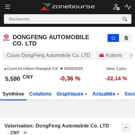
DONGFENG AUTOMOBILE CO. LTD
5,590
¥
-0,36 %
DONGFENG AUTOMOBILE
CO. LTD
Cours DongFeng Automobile Co. LTD
Actions
6
Cours en clôture
Shanghai S.E.
05/08/2026
Varia. 1 janv.
CNY
-0,36 %
5,590
-22,14 %
Synthèse
Cotations
Graphiques
Actualités
Soci
Valorisation: DongFeng Automobile Co. LTD