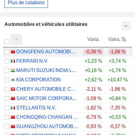
Plus de cotations
Automobiles et véhicules utilitaires
Varia.
Varia. 5j.
DONGFENG AUTOMOBILE CO. LTD
-0,36 %
-1,06 %
-
FERRARI N.V.
+1,23 %
+3,74 %
MARUTI SUZUKI INDIA LTD
+0,16 %
+1,74 %
+
KIA CORPORATION
+2,62 %
+10,47 %
+
CHERY AUTOMOBILE CO., LTD.
-2,11 %
-1,96 %
SAIC MOTOR CORPORATION LIMITED
-1,09 %
+0,84 %
-
STELLANTIS N.V.
-1,82 %
-7,35 %
-
CHONGQING CHANGAN AUTOMOBILE COMPANY LIMITED
-0,79 %
+0,53 %
-
GUANGZHOU AUTOMOBILE GROUP CO., LTD.
-0,93 %
-0,37 %
-