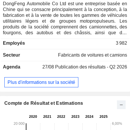
DongFeng Automobile Co Ltd est une entreprise basée en
Chine qui se consacre principalement à la conception, à la
fabrication et à la vente de toutes les gammes de véhicules
utilitaires légers et de groupes motopropulseurs. Les
produits de la société comprennent des camionnettes, des
fourgons, des autobus et des châssis, ainsi que des
véhicules de logistique à énergie nouvelle, des autobus à
Employés
3 982
énergie nouvelle et d'autres modèles. Les marques de
camions légers comprennent Dongfeng Captur, Dongfeng
Secteur
Fabricants de voitures et camions
Duolika, Dongfeng Tuyi, Dongfeng Xiaobawang et
Dongfeng Furika. Les marques d’autobus comprennent
Agenda
27/08
Publication des résultats - Q2 2026
Dongfeng Yufeng et Dongfeng Tianyi. L’activité moteurs de
la société comprend les moteurs diesel de la série Dongfeng
Cummins, ainsi que les moteurs diesel légers des séries
Plus d'informations sur la société
Dongfeng et Nissan. La société distribue ses produits sur le
marché national et à l’international.
Compte de Résultat et Estimations