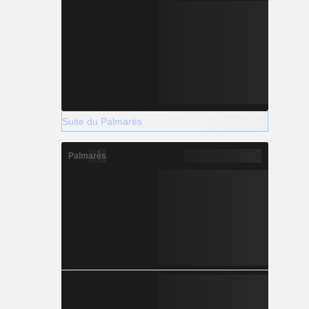
Suite du Palmarès
Palmarès