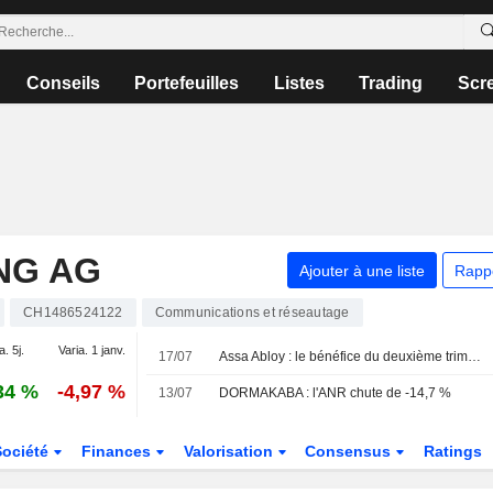
Conseils
Portefeuilles
Listes
Trading
Scr
NG AG
Ajouter à une liste
Rapp
CH1486524122
Communications et réseautage
a. 5j.
Varia. 1 janv.
17/07
Assa Abloy : le bénéfice du deuxième trimestre dépasse les prévisions
34 %
-4,97 %
13/07
DORMAKABA : l'ANR chute de -14,7 %
Société
Finances
Valorisation
Consensus
Ratings