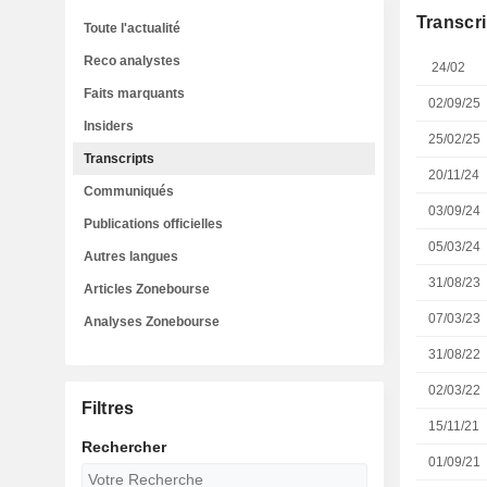
Transcri
Toute l'actualité
Reco analystes
24/02
Faits marquants
02/09/25
Insiders
25/02/25
Transcripts
20/11/24
Communiqués
03/09/24
Publications officielles
05/03/24
Autres langues
31/08/23
Articles Zonebourse
07/03/23
Analyses Zonebourse
31/08/22
02/03/22
Filtres
15/11/21
Rechercher
01/09/21