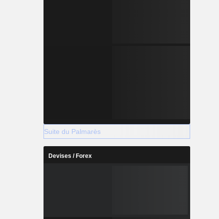
Suite du Palmarès
Devises / Forex