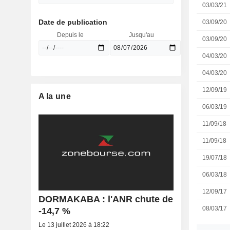
03/03/21
Date de publication
03/09/20
Depuis le
Jusqu'au
03/09/20
04/03/20
04/03/20
12/09/19
A la une
06/03/19
11/09/18
11/09/18
19/07/18
06/03/18
12/09/17
DORMAKABA : l'ANR chute de
08/03/17
-14,7 %
Le 13 juillet 2026 à 18:22