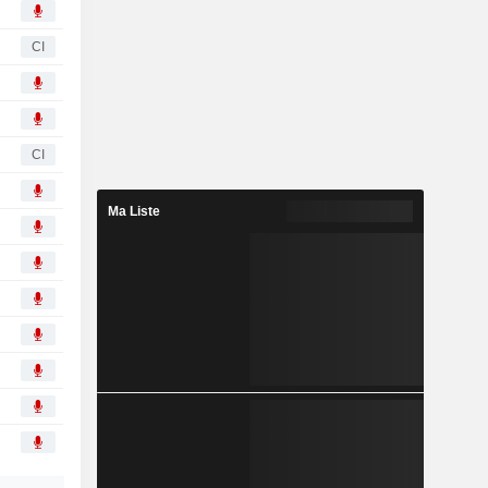
CI
CI
Ma Liste