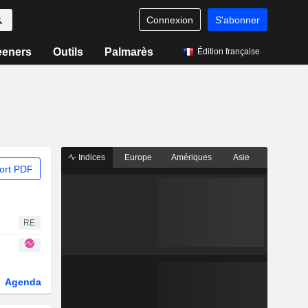
Connexion
S'abonner
eeners
Outils
Palmarès
Édition française
Indices
Europe
Amériques
Asie
ort PDF
RE
Agenda
Secteur
Dérivés
Fonds et ETFs