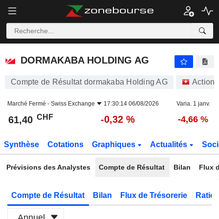
DORMAKABA HOLDING AG
61,40
CHF
-0,32 %
DORMAKABA HOLDING AG
Compte de Résultat dormakaba Holding AG
Actions
Marché Fermé -
Swiss Exchange
17:30:14 06/08/2026
Varia. 1 janv.
CHF
-0,32 %
61,40
-4,66 %
Synthèse
Cotations
Graphiques
Actualités
Soci
Prévisions des Analystes
Compte de Résultat
Bilan
Flux d
Compte de Résultat
Bilan
Flux de Trésorerie
Ratios
Annuel