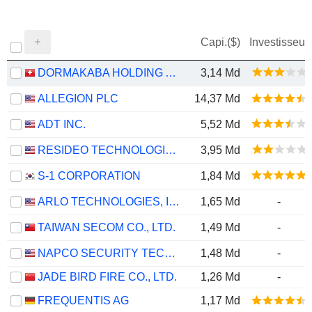
Capi.($)
Investisseur
DORMAKABA HOLDING AG
3,14 Md
ALLEGION PLC
14,37 Md
ADT INC.
5,52 Md
RESIDEO TECHNOLOGIES, INC.
3,95 Md
S-1 CORPORATION
1,84 Md
ARLO TECHNOLOGIES, INC.
1,65 Md
-
TAIWAN SECOM CO., LTD.
1,49 Md
-
NAPCO SECURITY TECHNOLOGIES, INC.
1,48 Md
-
JADE BIRD FIRE CO., LTD.
1,26 Md
-
FREQUENTIS AG
1,17 Md