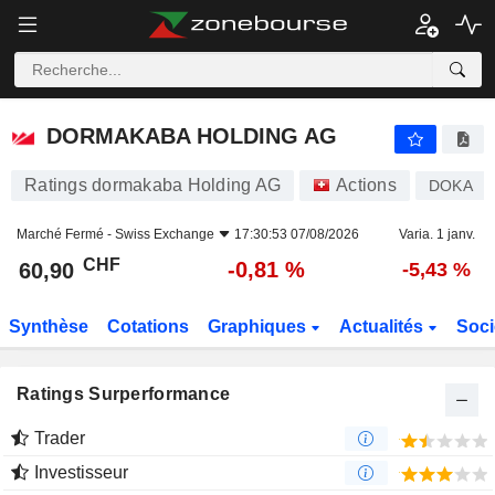
DORMAKABA HOLDING AG
60,90
CHF
-0,81 %
DORMAKABA HOLDING AG
Ratings dormakaba Holding AG
Actions
DOKA
Marché Fermé -
Swiss Exchange
17:30:53 07/08/2026
Varia. 1 janv.
CHF
-0,81 %
60,90
-5,43 %
Synthèse
Cotations
Graphiques
Actualités
Soci
Ratings Surperformance
Trader
Investisseur