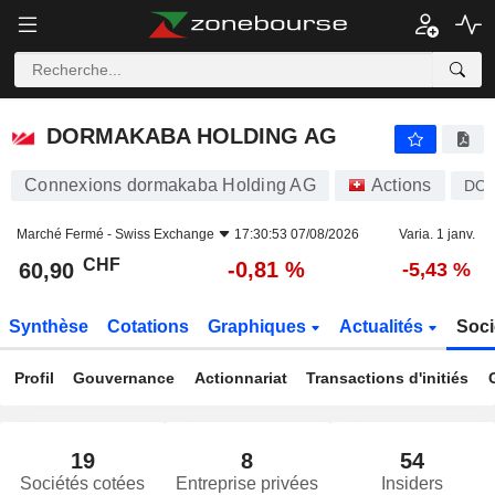
DORMAKABA HOLDING AG
60,90
CHF
-0,81 %
DORMAKABA HOLDING AG
Connexions dormakaba Holding AG
Actions
DO
Marché Fermé -
Swiss Exchange
17:30:53 07/08/2026
Varia. 1 janv.
CHF
-0,81 %
60,90
-5,43 %
Synthèse
Cotations
Graphiques
Actualités
Soci
Profil
Gouvernance
Actionnariat
Transactions d'initiés
19
8
54
Sociétés cotées
Entreprise privées
Insiders