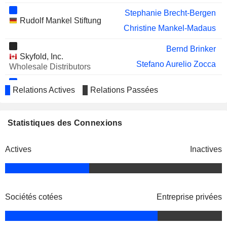
Stephanie Brecht-Bergen
Rudolf Mankel Stiftung
Christine Mankel-Madaus
Bernd Brinker
Skyfold, Inc.
Stefano Aurelio Zocca
Wholesale Distributors
Till Reuter
Relations Actives
Relations Passées
dormakaba International
Hans Ludwig Gummert
Holding AG
Miscellaneous Commercial
Ines Pöschel
Statistiques des Connexions
Services
Till Reuter
Fox Robotics, Inc.
Actives
Inactives
David Fuller
Trucks/Construction/Farm Machinery
John Heppner
dormakaba Uk & Ireland
Riet Cadonau
Miscellaneous Commercial
Sociétés cotées
Entreprise privées
Services
Johannes Hess
Karina Dubs-Kuenzle