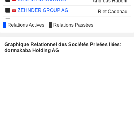
Andreas Häberli
ZEHNDER GROUP AG
Riet Cadonau
KARDEX HOLDING AG
Andreas Häberli
Relations Actives
Relations Passées
CPH GROUP AG
Kaspar Kelterborn
STADLER RAIL AG
Sabrina Soussan
Graphique Relationnel des Sociétés Privées liées:
dormakaba Holding AG
BURCKHARDT
Kaspar Kelterborn
COMPRESSION HOLDING AG
MONDI PLC
Svein Richard Brandtzæg
Ilias Läber
BRENNTAG SE
Jens Birgersson
HOLCIM LTD
Ilias Läber