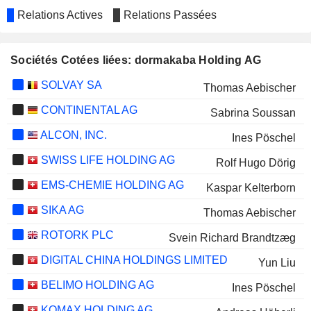
Relations Actives
Relations Passées
Sociétés Cotées liées: dormakaba Holding AG
SOLVAY SA
Thomas Aebischer
CONTINENTAL AG
Sabrina Soussan
ALCON, INC.
Ines Pöschel
SWISS LIFE HOLDING AG
Rolf Hugo Dörig
EMS-CHEMIE HOLDING AG
Kaspar Kelterborn
SIKA AG
Thomas Aebischer
ROTORK PLC
Svein Richard Brandtzæg
DIGITAL CHINA HOLDINGS LIMITED
Yun Liu
BELIMO HOLDING AG
Ines Pöschel
KOMAX HOLDING AG