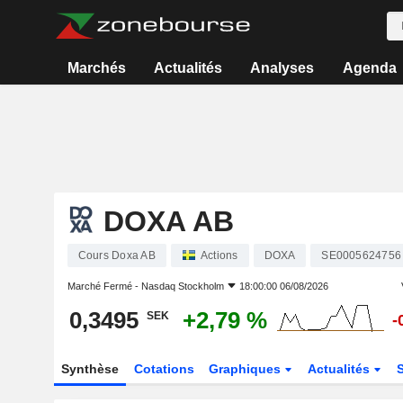
Marchés
Actualités
Analyses
Agenda
DOXA AB
Cours Doxa AB
Actions
DOXA
SE0005624756
Marché Fermé -
Nasdaq Stockholm
18:00:00 06/08/2026
0,3495
+2,79 %
SEK
-
Synthèse
Cotations
Graphiques
Actualités