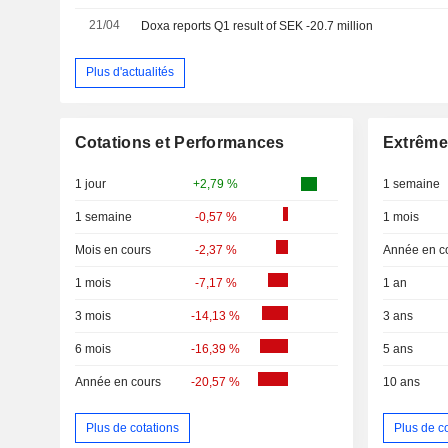
21/04
Doxa reports Q1 result of SEK -20.7 million
Plus d'actualités
Cotations et Performances
Extrême
1 jour
+2,79 %
1 semaine
1 semaine
-0,57 %
1 mois
Mois en cours
-2,37 %
Année en c
1 mois
-7,17 %
1 an
3 mois
-14,13 %
3 ans
6 mois
-16,39 %
5 ans
Année en cours
-20,57 %
10 ans
Plus de cotations
Plus de c