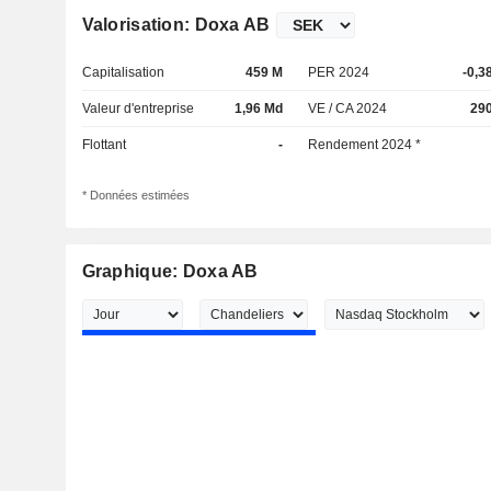
Valorisation: Doxa AB
Capitalisation
459 M
PER 2024
-0,3
Valeur d'entreprise
1,96 Md
VE / CA 2024
29
Flottant
-
Rendement 2024 *
* Données estimées
Graphique: Doxa AB