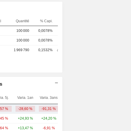
l
Quantité
% Capi.
100 000
0,0078%
100 000
0,0078%
1 969 790
0,1532%
es
ia. 5j.
Varia. 1an
Varia. 3ans
Capi.($)
,57 %
-28,60 %
-91,31 %
47,05 M
,45 %
+24,93 %
+24,20 %
44,96 Md
,64 %
+13,47 %
-6,91 %
30,07 Md