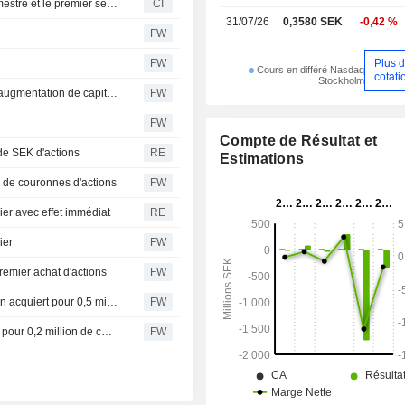
Doxa AB (publ) publie ses résultats pour le deuxième trimestre et le premier semestre clos le 30 juin 2026
CI
31/07/26
0,3580 SEK
-0,42 %
FW
Plus 
FW
Cours en différé Nasdaq
cotati
Stockholm
Doxa finalise une acquisition immobilière et réalise une augmentation de capital réservée
FW
FW
Compte de Résultat et
 de SEK d'actions
RE
Estimations
n de couronnes d'actions
FW
er avec effet immédiat
RE
ier
FW
remier achat d'actions
FW
Doxa : le président et actionnaire principal Greg Dingizian acquiert pour 0,5 million de couronnes d'actions
FW
Le DG de Doxa, Christian Lindgren, acquiert des actions pour 0,2 million de couronnes
FW