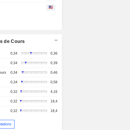
s de Cours
0,34
0,36
0,34
0,39
ours
0,34
0,46
0,34
0,58
0,32
4,16
0,32
18,4
0,32
18,4
otations