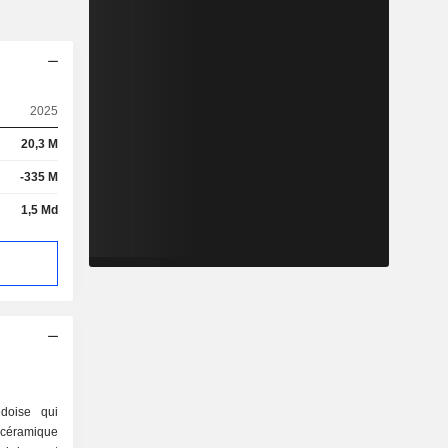
2025
20,3 M
-335 M
1,5 Md
doise qui
 céramique