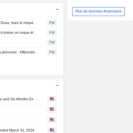
Plus de données financières
Affärsvärlden maintient sa recommandation d'achat pour Doxa, mais le risque est élevé
FW
Affärsvärlden conseille d'acheter Doxa à ceux qui peuvent tolérer un risque élevé
FW
FW
La substance de l'offre de Doxa sur Serneke est difficile à percevoir - Affärsvärlden
FW
Doxa AB Reports Earnings Results for the Second Quarter and Six Months Ended June 30, 2026
 Ended March 31, 2026