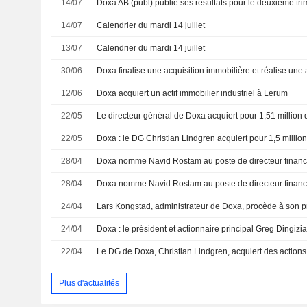
14/07
14/07
Calendrier du mardi 14 juillet
13/07
Calendrier du mardi 14 juillet
30/06
12/06
Doxa acquiert un actif immobilier industriel à Lerum
22/05
Le directeur général de Doxa acquiert pour 1,51 million
22/05
Doxa : le DG Christian Lindgren acquiert pour 1,5 millio
28/04
Doxa nomme Navid Rostam au poste de directeur financi
28/04
Doxa nomme Navid Rostam au poste de directeur financ
24/04
Lars Kongstad, administrateur de Doxa, procède à son p
24/04
22/04
Plus d'actualités