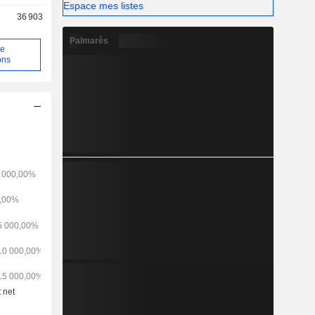
Espace mes listes
36 903
Palmarès
de
ons