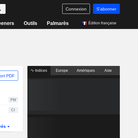
Connexion
S'abonner
eeners
Outils
Palmarès
Édition française
Indices
Europe
Amériques
Asie
ort PDF
FW
CI
vés