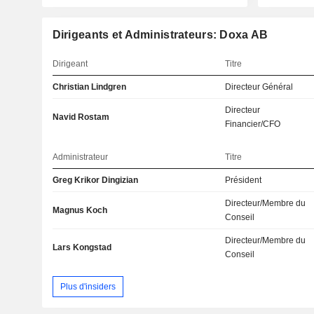
Dirigeants et Administrateurs: Doxa AB
Dirigeant
Titre
Christian Lindgren
Directeur Général
Directeur
Navid Rostam
Financier/CFO
Administrateur
Titre
Greg Krikor Dingizian
Président
Directeur/Membre du
Magnus Koch
Conseil
Directeur/Membre du
Lars Kongstad
Conseil
Plus d'insiders