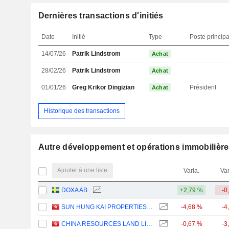
Dernières transactions d'initiés
Date
Initié
Type
Poste principa
14/07/26
Patrik Lindstrom
Achat
28/02/26
Patrik Lindstrom
Achat
01/01/26
Greg Krikor Dingizian
Président
Achat
Historique des transactions
Autre développement et opérations immobilièr
Ajouter à une liste
Varia.
Var
DOXA AB
+2,79 %
-0
SUN HUNG KAI PROPERTIES LIMITED
-4,68 %
-4
CHINA RESOURCES LAND LIMITED
-0,67 %
-3