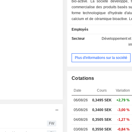
bio-active. La société développe, f
commercialise des produits basés su
forme technologique d'hydrate d'al
calcium et de céramique bioactive. Le
sont réparties entre les 
Employés
thérapeutiques de l'orthopéd
l'odontologie. Les domaines de re
Secteur
Développement et 
orthopédie sont les méthodes de tra
i
fractures résultant de l'ostéoporose, 
reconstructive et le revêtement des
Plus d'informations sur la société
Les domaines de recherche en odonto
la restauration dentaire et la fixation 
Cotations
Date
Cours
Variation
06/08/26
0,3495 SEK
+2,79 %
05/08/26
0,3400 SEK
-3,00 %
04/08/26
0,3505 SEK
-1,27 %
FW
03/08/26
0,3550 SEK
-0,84 %