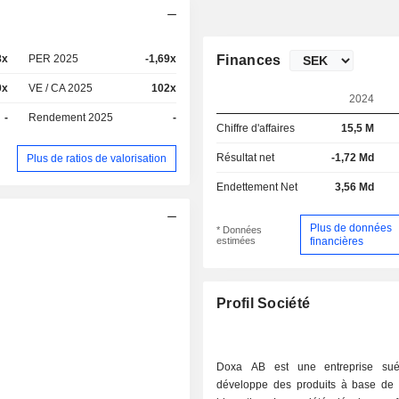
8x
PER 2025
-1,69x
Finances
0x
VE / CA 2025
102x
2024
-
Rendement 2025
-
Chiffre d'affaires
15,5 M
Résultat net
-1,72 Md
Plus de ratios de valorisation
Endettement Net
3,56 Md
Plus de données
* Données
estimées
financières
Profil Société
Doxa AB est une entreprise sué
développe des produits à base de