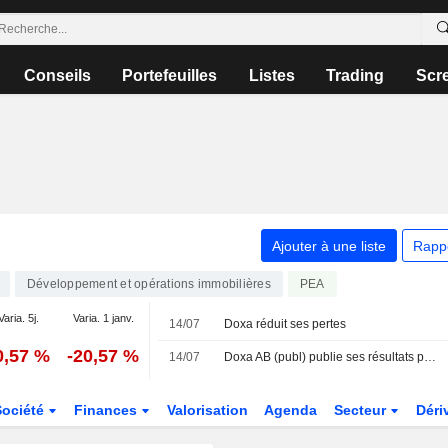
Conseils
Portefeuilles
Listes
Trading
Scr
Ajouter à une liste
Rapp
Développement et opérations immobilières
PEA
Varia. 5j.
Varia. 1 janv.
14/07
Doxa réduit ses pertes
0,57 %
-20,57 %
14/07
Doxa AB (publ) publie ses résultats pour le deuxième trimestre et le premier semestre clos le 30 juin 2026
Société
Finances
Valorisation
Agenda
Secteur
Déri