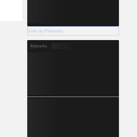
Suite du Palmarès
Palmarès