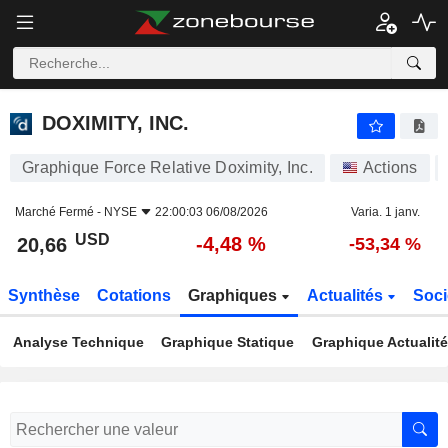
DOXIMITY, INC.
20,66
$
-4,48 %
DOXIMITY, INC.
Graphique Force Relative Doximity, Inc.
Actions
Marché Fermé -
NYSE
22:00:03 06/08/2026
Varia. 1 janv.
USD
-4,48 %
20,66
-53,34 %
Synthèse
Cotations
Graphiques
Actualités
Soci
Analyse Technique
Graphique Statique
Graphique Actualit