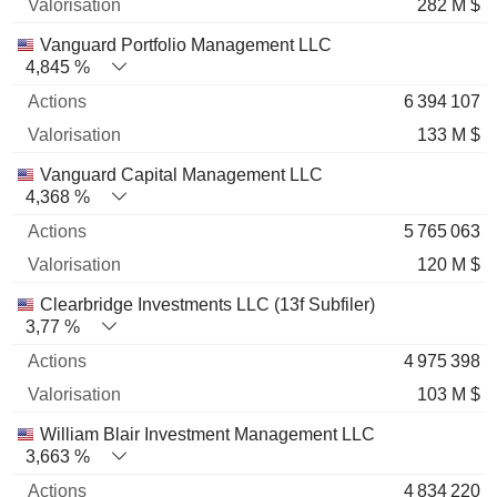
282 M $
Vanguard Portfolio Management LLC
4,845 %
6 394 107
133 M $
Vanguard Capital Management LLC
4,368 %
5 765 063
120 M $
Clearbridge Investments LLC (13f Subfiler)
3,77 %
4 975 398
103 M $
William Blair Investment Management LLC
3,663 %
4 834 220