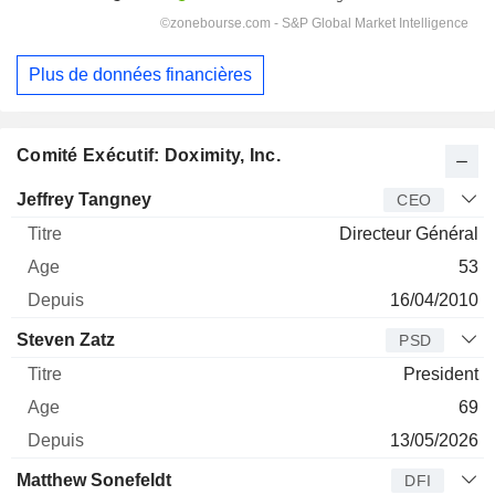
Plus de données financières
Comité Exécutif: Doximity, Inc.
Dirigeant
Titre
Age
Depuis
Jeffrey Tangney
CEO
Directeur Général
53
16/04/2010
Steven Zatz
PSD
President
69
13/05/2026
Matthew Sonefeldt
DFI