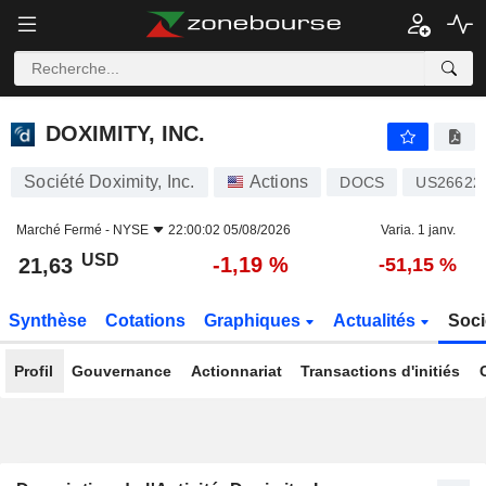
DOXIMITY, INC.
21,63
$
-1,19 %
DOXIMITY, INC.
Société Doximity, Inc.
Actions
DOCS
US26622
Marché Fermé -
NYSE
22:00:02 05/08/2026
Varia. 1 janv.
USD
-1,19 %
21,63
-51,15 %
Synthèse
Cotations
Graphiques
Actualités
Soci
Profil
Gouvernance
Actionnariat
Transactions d'initiés