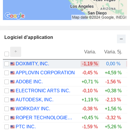
Logiciel d'application
Varia.
Varia. 5j.
DOXIMITY, INC.
-1,19 %
0,00 %
-
APPLOVIN CORPORATION
-0,45 %
+4,59 %
+
ADOBE INC.
+0,71 %
-1,56 %
-
ELECTRONIC ARTS INC.
-0,10 %
+0,38 %
+
AUTODESK, INC.
+1,19 %
-2,13 %
-
WORKDAY INC.
-0,38 %
+1,56 %
-
ROPER TECHNOLOGIES, INC.
+0,45 %
-3,32 %
-
PTC INC.
-1,59 %
+5,26 %
-