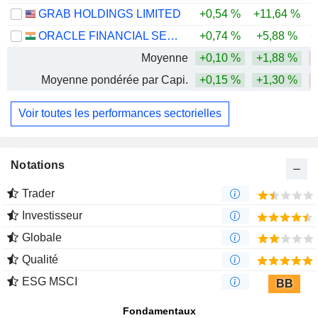
GRAB HOLDINGS LIMITED
+0,54 %
+11,64 %
-
ORACLE FINANCIAL SERVICES SOFTWARE LIMITED
+0,74 %
+5,88 %
+
Moyenne
+0,10 %
+1,88 %
-
Moyenne pondérée par Capi.
+0,15 %
+1,30 %
Voir toutes les performances sectorielles
Notations
Trader
Investisseur
Globale
Qualité
ESG MSCI
BB