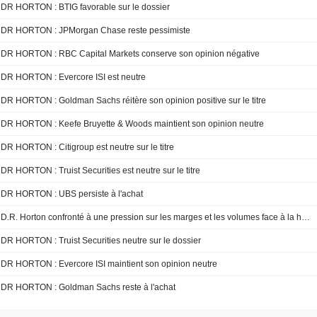
DR HORTON : BTIG favorable sur le dossier
DR HORTON : JPMorgan Chase reste pessimiste
DR HORTON : RBC Capital Markets conserve son opinion négative
DR HORTON : Evercore ISI est neutre
DR HORTON : Goldman Sachs réitère son opinion positive sur le titre
DR HORTON : Keefe Bruyette & Woods maintient son opinion neutre
DR HORTON : Citigroup est neutre sur le titre
DR HORTON : Truist Securities est neutre sur le titre
DR HORTON : UBS persiste à l'achat
D.R. Horton confronté à une pression sur les marges et les volumes face à la hausse des coûts d'incitation, selon Oppenheimer
DR HORTON : Truist Securities neutre sur le dossier
DR HORTON : Evercore ISI maintient son opinion neutre
DR HORTON : Goldman Sachs reste à l'achat