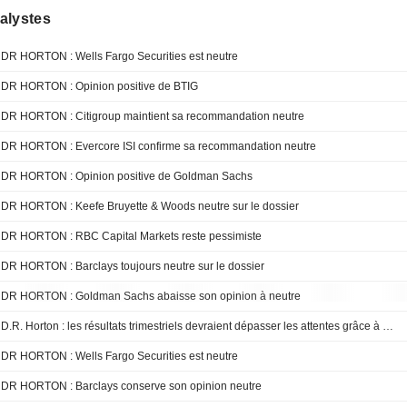
alystes
DR HORTON : Wells Fargo Securities est neutre
DR HORTON : Opinion positive de BTIG
DR HORTON : Citigroup maintient sa recommandation neutre
DR HORTON : Evercore ISI confirme sa recommandation neutre
DR HORTON : Opinion positive de Goldman Sachs
DR HORTON : Keefe Bruyette & Woods neutre sur le dossier
DR HORTON : RBC Capital Markets reste pessimiste
DR HORTON : Barclays toujours neutre sur le dossier
DR HORTON : Goldman Sachs abaisse son opinion à neutre
D.R. Horton : les résultats trimestriels devraient dépasser les attentes grâce à plusieurs vents porteurs, selon Oppenheimer
DR HORTON : Wells Fargo Securities est neutre
DR HORTON : Barclays conserve son opinion neutre