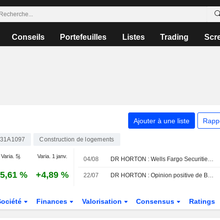
Conseils
Portefeuilles
Listes
Trading
Scr
Ajouter à une liste
Rapp
31A1097
Construction de logements
Varia. 5j.
Varia. 1 janv.
04/08
DR HORTON : Wells Fargo Securities est neutre
5,61 %
+4,89 %
22/07
DR HORTON : Opinion positive de BTIG
Société
Finances
Valorisation
Consensus
Ratings