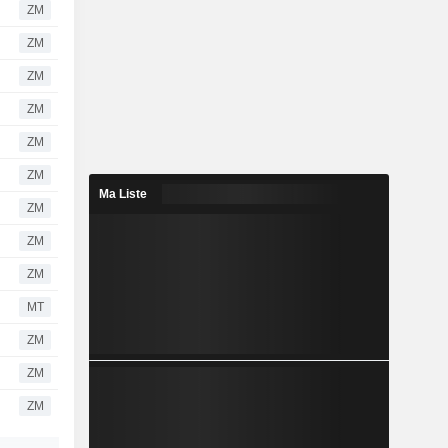
ZM
ZM
ZM
ZM
ZM
ZM
Ma Liste
ZM
ZM
ZM
MT
ZM
ZM
ZM