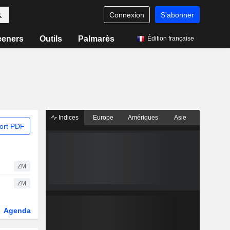
Connexion
S'abonner
eeners
Outils
Palmarès
Édition française
Indices
Europe
Amériques
Asie
ort PDF
ZM
ZM
Agenda
Secteur
Dérivés
Fonds et ETFs