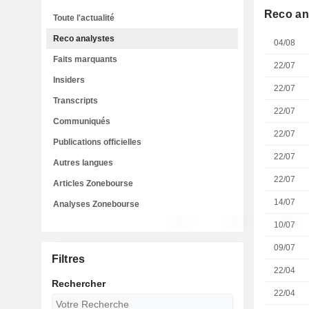
Reco an
Toute l'actualité
Reco analystes
04/08
Faits marquants
22/07
Insiders
22/07
Transcripts
22/07
Communiqués
22/07
Publications officielles
22/07
Autres langues
22/07
Articles Zonebourse
14/07
Analyses Zonebourse
10/07
09/07
Filtres
22/04
Rechercher
22/04