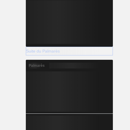
Suite du Palmarès
Palmarès