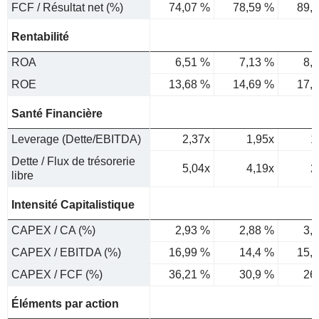
FCF / Résultat net (%)
74,07 %
78,59 %
89,
Rentabilité
ROA
6,51 %
7,13 %
8,
ROE
13,68 %
14,69 %
17,
Santé Financière
Leverage (Dette/EBITDA)
2,37x
1,95x
1
Dette / Flux de trésorerie
5,04x
4,19x
2
libre
Intensité Capitalistique
CAPEX / CA (%)
2,93 %
2,88 %
3,
CAPEX / EBITDA (%)
16,99 %
14,4 %
15,
CAPEX / FCF (%)
36,21 %
30,9 %
26
Éléments par action