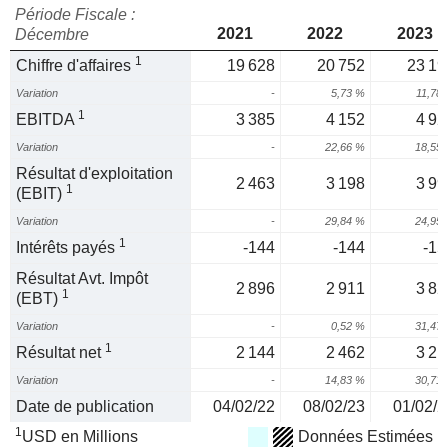
Période Fiscale :
2021
2022
2023
Décembre
1
Chiffre d'affaires
19 628
20 752
23 19
Variation
-
5,73 %
11,78
1
EBITDA
3 385
4 152
4 92
Variation
-
22,66 %
18,55
Résultat d'exploitation
2 463
3 198
3 99
1
(EBIT)
Variation
-
29,84 %
24,95
1
Intérêts payés
-144
-144
-15
Résultat Avt. Impôt
2 896
2 911
3 82
1
(EBT)
Variation
-
0,52 %
31,47
1
Résultat net
2 144
2 462
3 21
Variation
-
14,83 %
30,71
Date de publication
04/02/22
08/02/23
01/02/2
1
USD en Millions
Données Estimées