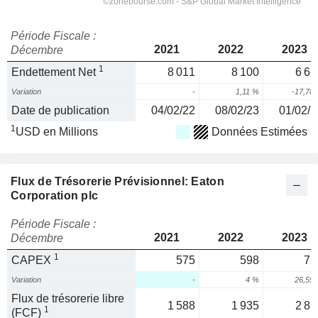
Période Fiscale :
2021
2022
2023
Décembre
1
Endettement Net
8 011
8 100
6 66
Variation
-
1,11 %
-17,78
Date de publication
04/02/22
08/02/23
01/02/2
1
USD en Millions
Données Estimées
Flux de Trésorerie Prévisionnel: Eaton
Corporation plc
Période Fiscale :
2021
2022
2023
Décembre
1
CAPEX
575
598
75
Variation
-
4 %
26,59
Flux de trésorerie libre
1 588
1 935
2 86
1
(FCF)