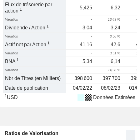
Flux de trésorerie par
5,425
6,32
1
action
Variation
-
16,49 %
43
1
Dividende / Action
3,04
3,24
Variation
-
6,58 %
6
1
Actif net par Action
41,16
42,6
4
Variation
-
3,51 %
11
1
BNA
5,34
6,14
Variation
-
14,98 %
30
Nbr de Titres (en Milliers)
398 600
397 700
399
Date de publication
04/02/22
08/02/23
01/0
1
USD
Données Estimées
Ratios de Valorisation