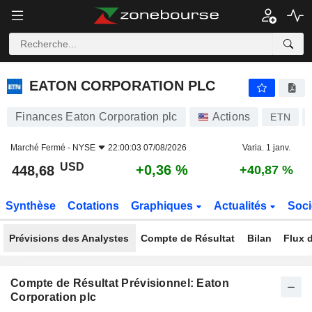
EATON CORPORATION PLC
448,68
$
+0,36 %
EATON CORPORATION PLC
Finances Eaton Corporation plc
Actions
ETN
Marché Fermé -
NYSE
22:00:03 07/08/2026
Varia. 1 janv.
USD
+0,36 %
448,68
+40,87 %
Synthèse
Cotations
Graphiques
Actualités
Soci
Prévisions des Analystes
Compte de Résultat
Bilan
Flux d
Compte de Résultat Prévisionnel: Eaton
Corporation plc