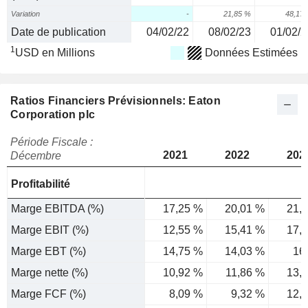
Variation
-
21,85 %
48,17
Date de publication
04/02/22
08/02/23
01/02/2
1
USD en Millions
Données Estimées
Ratios Financiers Prévisionnels: Eaton
Corporation plc
Période Fiscale :
2021
2022
202
Décembre
Profitabilité
Marge EBITDA (%)
17,25 %
20,01 %
21,
Marge EBIT (%)
12,55 %
15,41 %
17,
Marge EBT (%)
14,75 %
14,03 %
16
Marge nette (%)
10,92 %
11,86 %
13,
Marge FCF (%)
8,09 %
9,32 %
12,