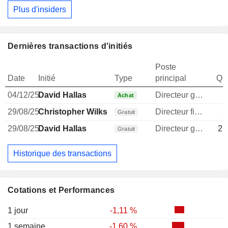
Plus d'insiders
Dernières transactions d'initiés
Poste
Date
Initié
Type
principal
Qua
04/12/25
David Hallas
Directeur general
1
Achat
29/08/25
Christopher Wilks
Directeur financier
2
Gratuit
29/08/25
David Hallas
Directeur general
21
Gratuit
Historique des transactions
Cotations et Performances
1 jour
-1,11 %
1 semaine
-1,60 %