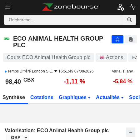
ECO ANIMAL HEALTH GROUP PLC
98,40
p
-1,11 %
ECO ANIMAL HEALTH GROUP
PLC
Cours ECO Animal Health Group plc
Actions
EA
Temps Différé
London S.E.
15:51:49 07/08/2026
Varia. 1 janv.
GBX
-1,11 %
98,40
-5,84 %
Synthèse
Cotations
Graphiques
Actualités
Soci
Valorisation: ECO Animal Health Group plc