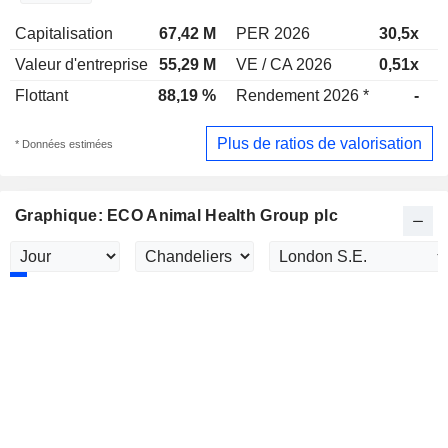
Capitalisation
67,42 M
PER 2026
30,5x
P
Valeur d'entreprise
55,29 M
VE / CA 2026
0,51x
V
Flottant
88,19 %
Rendement 2026 *
-
R
Plus de ratios de valorisation
* Données estimées
Graphique: ECO Animal Health Group plc