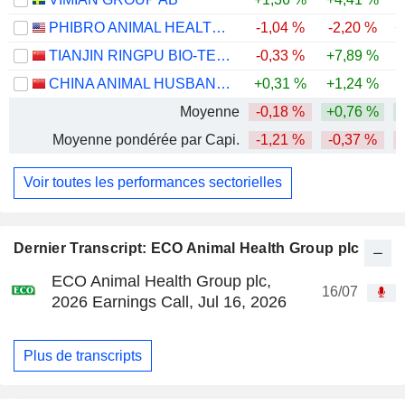
PHIBRO ANIMAL HEALTH CORPORATION
-1,04 %
-2,20 %
+
TIANJIN RINGPU BIO-TECHNOLOGY CO.,LTD.
-0,33 %
+7,89 %
-
CHINA ANIMAL HUSBANDRY INDUSTRY CO., LTD.
+0,31 %
+1,24 %
-
Moyenne
-0,18 %
+0,76 %
Moyenne pondérée par Capi.
-1,21 %
-0,37 %
-
Voir toutes les performances sectorielles
Dernier Transcript: ECO Animal Health Group plc
ECO Animal Health Group plc,
16/07
2026 Earnings Call, Jul 16, 2026
Plus de transcripts