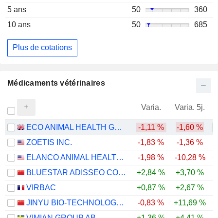
5 ans
50
360
10 ans
50
685
Plus de cotations
Médicaments vétérinaires
Varia.
Varia. 5j.
ECO ANIMAL HEALTH GROUP PLC
-1,11 %
-1,60 %
+
ZOETIS INC.
-1,83 %
-1,36 %
-
ELANCO ANIMAL HEALTH INCORPORATED
-1,98 %
-10,28 %
+
BLUESTAR ADISSEO COMPANY
+2,84 %
+3,70 %
-
VIRBAC
+0,87 %
+2,67 %
JINYU BIO-TECHNOLOGY CO., LTD.
-0,83 %
+11,69 %
+
VIMIAN GROUP AB
+1,36 %
+4,41 %