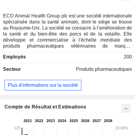
ECO Animal Health Group plc est une société internationale
spécialisée dans la santé animale, dont le siège se trouve
au Royaume-Uni. La société se consacre à l'amélioration de
la santé et du bien-être des porcs et de la volaille. Elle
développe et commercialise à l'échelle mondiale des
produits pharmaceutiques vétérinaires de marque,
notamment des antibiotiques et des vaccins destinés aux
Employés
200
porcs et à la volaille. La société se concentre sur la
fourniture de solutions contre les maladies respiratoires et
Secteur
Produits pharmaceutiques
entériques chez les porcs et la volaille. Ses marchés
comprennent le Royaume-Uni, la Chine et le Japon,
l’Amérique du Nord, l’Asie du Sud et du Sud-Est, l’Amérique
Plus d'informations sur la société
latine, l’Europe et le reste du monde. Elle propose des
produits destinés aux porcs et à la volaille pour traiter les
maladies, améliorer la santé et les performances. Le produit
phare de la société, l’Aivlosin, est un médicament exclusif et
Compte de Résultat et Estimations
breveté qui est efficace contre les maladies respiratoires et
intestinales chez les porcs et la volaille. Elle propose
également une gamme de produits destinés à traiter les
parasites chez les bovins, les ovins et les porcs sous la