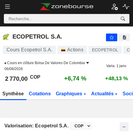
ECOPETROL S.A.
2 770,00
$
+6,74 %
ECOPETROL S.A.
Cours Ecopetrol S.A.
Actions
ECOPETROL
CO
Cours en clôture
Bolsa De Valores De Colombia
Varia. 1 janv.
06/08/2026
COP
+6,74 %
2 770,00
+48,13 %
Synthèse
Cotations
Graphiques
Actualités
Soci
Valorisation: Ecopetrol S.A.