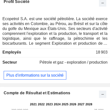
Profil Société
Ecopetrol S.A. est une société pétrolière. La société exerce
ses activités en Colombie, au Pérou, au Brésil et sur la côte
du golfe du Mexique aux États-Unis. Ses secteurs d'activité
comprennent l'exploration et la production, le transport et la
logistique, ainsi que le raffinage, la pétrochimie et les
biocarburants. Le segment Exploration et production de la
société comprend les activités d'exploration, de
Employés
18 903
développement et de production en Colombie et à l'étranger.
Le segment Transport et logistique de la société comprend
Secteur
Pétrole et gaz - exploration / production
le transport de pétrole brut, de carburants automobiles, de
fioul et d'autres produits raffinés, notamment le diesel et les
biocarburants. La capacité opérationnelle des principaux
Plus d'informations sur la société
réseaux d'oléoducs de la société est d'environ 1,34 million
de barils par jour (BPD). Les principales raffineries de la
Société sont la raffinerie de Barrancabermeja, qu’elle détient
et exploite directement, et une raffinerie située dans la zone
Compte de Résultat et Estimations
franche de Carthagène, exploitée par Reficar S.A., une
filiale de la Société. La Société détient et exploite également
deux autres raffineries de moindre importance : Orito et