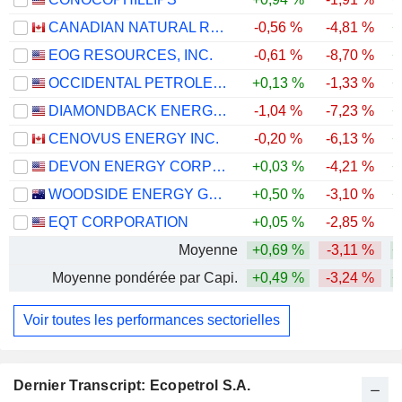
CANADIAN NATURAL RESOURCES LIMITED
-0,56 %
-4,81 %
+
EOG RESOURCES, INC.
-0,61 %
-8,70 %
+
OCCIDENTAL PETROLEUM CORPORATION
+0,13 %
-1,33 %
+
DIAMONDBACK ENERGY, INC.
-1,04 %
-7,23 %
+
CENOVUS ENERGY INC.
-0,20 %
-6,13 %
+
DEVON ENERGY CORPORATION
+0,03 %
-4,21 %
+
WOODSIDE ENERGY GROUP LTD
+0,50 %
-3,10 %
+
EQT CORPORATION
+0,05 %
-2,85 %
Moyenne
+0,69 %
-3,11 %
+
Moyenne pondérée par Capi.
+0,49 %
-3,24 %
+
Voir toutes les performances sectorielles
Dernier Transcript: Ecopetrol S.A.