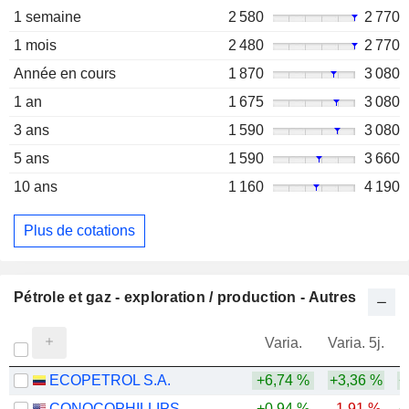
1 semaine
2 580
2 770
1 mois
2 480
2 770
Année en cours
1 870
3 080
1 an
1 675
3 080
3 ans
1 590
3 080
5 ans
1 590
3 660
10 ans
1 160
4 190
Plus de cotations
Pétrole et gaz - exploration / production - Autres
Varia.
Varia. 5j.
ECOPETROL S.A.
+6,74 %
+3,36 %
+
CONOCOPHILLIPS
+0,94 %
-1,91 %
+