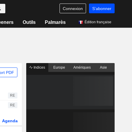
Connexion
S'abonner
eeners
Outils
Palmarès
Édition française
Indices
Europe
Amériques
Asie
ort PDF
RE
RE
Agenda
Secteur
Fonds et ETFs