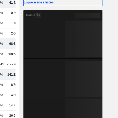
Espace mes listes
Md
41 422 Md
31 864 Md
29 394 Md
Md
10 202 Md
10 028 Md
8 609 Md
Palmarès
Md
789 Md
1 595 Md
1 079 Md
Md
2 005 Md
2 249 Md
1 831 Md
Md
68 615 Md
60 642 Md
53 445 Md
Md
268 649 Md
301 006 Md
307 254 Md
 Md
-127 420 Md
-144 905 Md
-151 749 Md
Md
141 229 Md
156 101 Md
155 505 Md
Md
8 790 Md
13 041 Md
9 506 Md
Md
4 606 Md
4 905 Md
4 591 Md
Md
14 715 Md
16 413 Md
14 041 Md
Md
26 549 Md
27 889 Md
30 608 Md