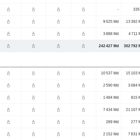
-
335
9 025 Md
13 392 
3 888 Md
4 711 
242 427 Md
302 792 
10 537 Md
15 103 
2 590 Md
3 084 
1 484 Md
815 
7 434 Md
21 107 
289 Md
277 
2 152 Md
7 631 