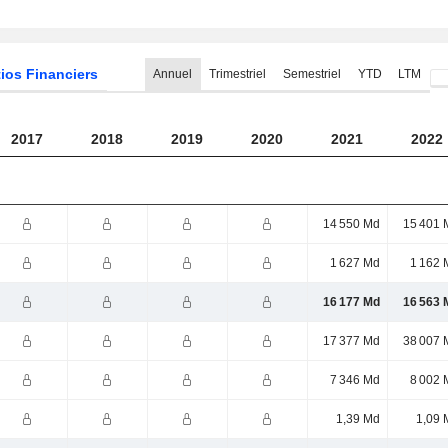
ios Financiers
Annuel
Trimestriel
Semestriel
YTD
LTM
2017
2018
2019
2020
2021
2022
14 550 Md
15 401 
1 627 Md
1 162 
16 177 Md
16 563 
17 377 Md
38 007 
7 346 Md
8 002 
1,39 Md
1,09 