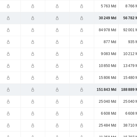
5 763 Md
8 766 
30 249 Md
56 782 
84 978 Md
92 001 
877 Md
935 
9 083 Md
10 212 
10 850 Md
13 479 
15 806 Md
15 480 
151 843 Md
188 889 
25 040 Md
25 040 
6 608 Md
6 608 
25 484 Md
38 710 