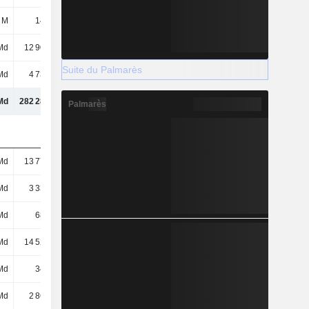
 M
143 Md
347 Md
531 Md
Md
12 903 Md
16 237 Md
10 170 Md
Suite du Palmarès
Md
4 730 Md
5 769 Md
5 740 Md
Md
282 281 Md
301 345 Md
284 137 Md
Palmarès
Md
13 770 Md
15 138 Md
11 636 Md
Md
3 334 Md
3 648 Md
3 886 Md
Md
684 Md
829 Md
-47 Md
Md
14 524 Md
10 108 Md
9 258 Md
Md
342 Md
350 Md
869 Md
Md
2 869 Md
2 769 Md
2 368 Md