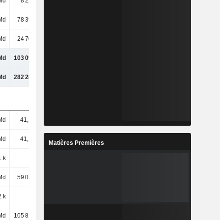
Md
8 224 Md
11 524 Md
11 357 Md
Md
78 392 Md
83 697 Md
83 760 Md
Md
24 707 Md
26 279 Md
25 486 Md
Md
103 099 Md
109 976 Md
109 246 Md
Md
282 281 Md
301 345 Md
284 137 Md
Md
41,12 Md
41,12 Md
41,12 Md
Md
41,12 Md
41,12 Md
41,12 Md
Matières Premières
1 k
1,91 k
2,04 k
2,04 k
Md
59 071 Md
62 378 Md
65 128 Md
2 k
1,44 k
1,52 k
1,58 k
Md
105 816 Md
119 965 Md
109 200 Md