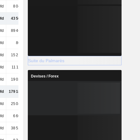
Md
8 041 Md
6 792 Md
6 544 Md
Md
43 563 Md
39 635 Md
34 514 Md
Md
89 464 Md
107 521 Md
98 443 Md
Md
802 Md
1 156 Md
677 Md
Md
15 214 Md
14 008 Md
10 472 Md
Suite du Palmarès
Md
11 119 Md
11 996 Md
11 910 Md
Devises / Forex
Md
19 021 Md
17 053 Md
18 875 Md
Md
179 182 Md
191 369 Md
174 891 Md
Md
25 040 Md
25 040 Md
25 040 Md
Md
6 608 Md
6 608 Md
6 608 Md
Md
38 520 Md
40 525 Md
40 755 Md