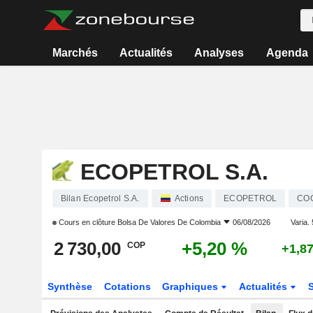
Marchés
Actualités
Analyses
Agenda
ECOPETROL S.A.
Bilan Ecopetrol S.A.
Actions
ECOPETROL
CO
Cours en clôture
Bolsa De Valores De Colombia
06/08/2026
Varia. 
2 730,00
+5,20 %
COP
+1,8
Synthèse
Cotations
Graphiques
Actualités