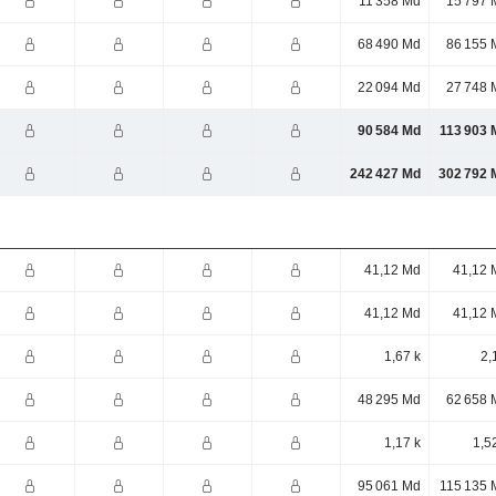
11 358 Md
15 797 
68 490 Md
86 155 
22 094 Md
27 748 
90 584 Md
113 903 
242 427 Md
302 792 
41,12 Md
41,12 
41,12 Md
41,12 
1,67 k
2,
48 295 Md
62 658 
1,17 k
1,5
95 061 Md
115 135 