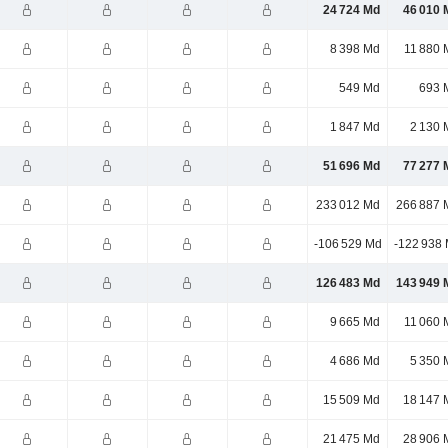
24 724 Md
46 010 
8 398 Md
11 880 
549 Md
693 
1 847 Md
2 130 
51 696 Md
77 277 
233 012 Md
266 887 
-106 529 Md
-122 938
126 483 Md
143 949 
9 665 Md
11 060 
4 686 Md
5 350 
15 509 Md
18 147 
21 475 Md
28 906 