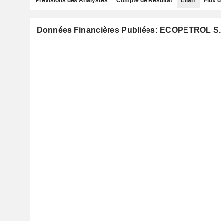
Prévisions des Analystes
Compte de Résultat
Bilan
Flux d
Données Financières Publiées: ECOPETROL S.