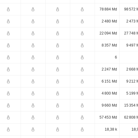
78 884 Md
98 572 
2 480 Md
2 473 
22 094 Md
27 748 
8 357 Md
9 497 
6
2 247 Md
2 668 
6 151 Md
9 212 
4 800 Md
5 199 
9 660 Md
15 354 
57 453 Md
62 808 
18,38 k
18,