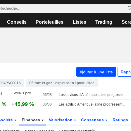
Conseils
Portefeuilles
Listes
Trading
Scr
Ajouter à une liste
Rapp
C04PA00016
Pétrole et gaz - exploration / production
5j.
Varia. 1 janv.
06/08
Les devises d'Amérique latine progressent avec le raffermissement des matières premières ; le Mexique maintient ses taux
7 %
+45,99 %
06/08
Les actifs d'Amérique latine progressent portés par les matières premières ; les négociations au Moyen-Orient en ligne de mire
Société
Finances
Valorisation
Consensus
Ratings