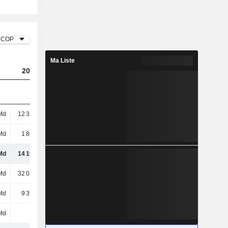
COP
Ma Liste
2023
2024
2025
Md
12 336 Md
14 054 Md
10 694 Md
Md
1 861 Md
852 Md
1 838 Md
Md
14 197 Md
14 906 Md
12 532 Md
Md
32 032 Md
19 262 Md
13 320 Md
Md
9 390 Md
12 602 Md
16 074 Md
Md
84 M
91 M
-