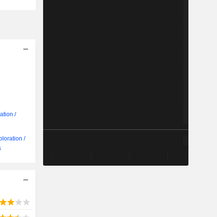
e
ation /
ploration /
s