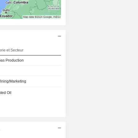
rie et Secteur
Gas Production
fining/Marketing
ated Oil
s