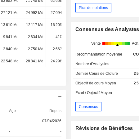
83 652 Md
71 745 Md
62 656 Md
58 038 Md
Plus de notations
27 121 Md
24 992 Md
27 094 Md
42 627 Md
13 610 Md
12 117 Md
16 209 Md
17 897 Md
Consensus des Analyste
9 841 Md
2 634 Md
410 Md
691 Md
Vente
Ach
2 840 Md
2 750 Md
2 663 Md
423 Md
Recommandation moyenne
CO
22 548 Md
28 841 Md
24 296 Md
18 Md
Nombre d'Analystes
Dernier Cours de Cloture
2 
Objectif de cours Moyen
2 
Ecart / Objectif Moyen
Consensus
Age
Depuis
-
07/04/2026
Révisions de Bénéfices
-
-