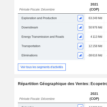
2021
(COP)
Période Fiscale: Décembre
Exploration and Production
63 249 Md
Downstream
50 976 Md
Energy Transmission and Roads
4 113 Md
Transportation
12 158 Md
Eliminations
-38 616 Md
Voir tous les segments d'activités
Répartition Géographique des Ventes: Ecopetro
2021
(COP)
Période Fiscale: Décembre