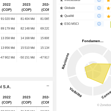
Investisseur
2022
2023
2024
2025
Globale
(COP)
(COP)
(COP)
(COP)
Qualité
91 020 Md
81 404 Md
81 085 Md
71 052 Md
ESG MSCI
89 179 Md
82 148 Md
69 220 Md
64 699 Md
13 358 Md
14 168 Md
15 806 Md
16 033 Md
13 956 Md
15 510 Md
15 134 Md
15 337 Md
-47 902 Md
-50 151 Md
-47 917 Md
-47 427 Md
l S.A.
2022
2023
2024
2025
(COP)
(COP)
(COP)
(COP)