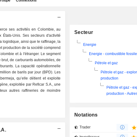
roupe
Connexions
xerce ses activités en Colombie, au
Secteur
 États-Unis. Ses secteurs d'activité
 logistique, ainsi que le raffinage, la
Energie
et production de la société comprend
Colombie et à l'étranger. Le segment
Energie - combustible fossil
e brut, de carburants automobiles, de
Pétrole et gaz
arburants. La capacité opérationnelle
million de barils par jour (BPD). Les
Pétrole et gaz - explor
abermeja, qu’elle détient et exploite
production
gène, exploitée par Reficar S.A., une
Pétrole et gaz - ex
deux autres raffineries de moindre
production - Autre
Notations
Trader
.A.