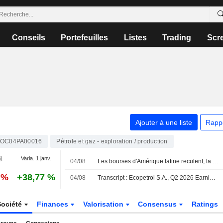
Conseils
Portefeuilles
Listes
Trading
Scr
Ajouter à une liste
Rapp
OC04PA00016
Pétrole et gaz - exploration / production
j.
Varia. 1 janv.
04/08
Les bourses d'Amérique latine reculent, la chute du pétrole éclipsant la hausse des métaux
 %
+38,77 %
04/08
Transcript : Ecopetrol S.A., Q2 2026 Earnings Call, Aug 04, 2026
Société
Finances
Valorisation
Consensus
Ratings