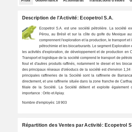
Profil
Gouvernance
Actionnariat
Transactions d'initiés
G
Description de l'Activité: Ecopetrol S.A.
Ecopetrol S.A. est une société pétrolière. La société e
Pérou, au Brésil et sur la côte du golfe du Mexique aux
comprennent l'exploration et la production, le transport et la
pétrochimie et les biocarburants. Le segment Exploration 
les activités d'exploration, de développement et de production en 
Transport et logistique de la société comprend le transport de pétrol
fioul et d'autres produits raffinés, notamment le diesel et les bioc
des principaux réseaux d'oléoducs de la société est d'environ 1,34 
principales raffineries de la Société sont la raffinerie de Barranc
directement, et une raffinerie située dans la zone franche de Cartha
filiale de la Société. La Société détient et exploite également 
importance : Orito et Apiay.
Nombre d'employés:
18 903
Répartition des Ventes par Activité: Ecopetrol S