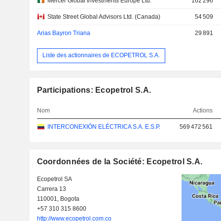
Mercer Global Investments Europe Ltd.
162 296
State Street Global Advisors Ltd. (Canada)
54 509
Arias Bayron Triana
29 891
Liste des actionnaires de ECOPETROL S.A.
Participations: Ecopetrol S.A.
Nom
Actions
INTERCONEXIÓN ELÉCTRICA S.A. E.S.P.
569 472 561
Coordonnées de la Société: Ecopetrol S.A.
Ecopetrol SA
Carrera 13
110001, Bogota
+57 310 315 8600
http://www.ecopetrol.com.co