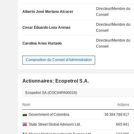
Directeur/Membre du
Alberto José Merlano Alcocer
Conseil
Directeur/Membre du
Cesar Eduardo Loza Arenas
Conseil
Directeur/Membre du
Carolina Arias Hurtado
Conseil
Composition du Conseil d'Administration
Actionnaires: Ecopetrol S.A.
Nom
Actions
Government of Colombia
36 384 788 417
State Street Global Advisors Ltd.
665 941