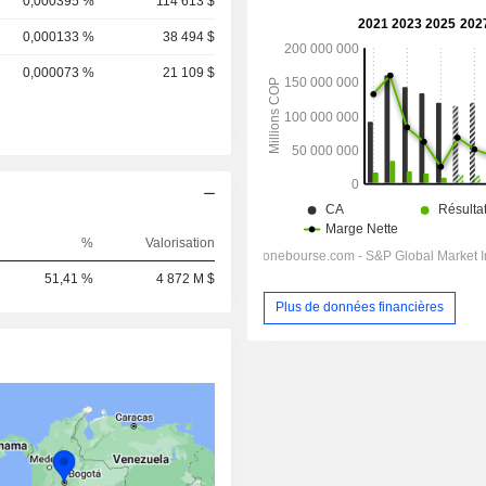
0,000395 %
114 613 $
0,000133 %
38 494 $
0,000073 %
21 109 $
%
Valorisation
51,41 %
4 872 M $
Plus de données financières