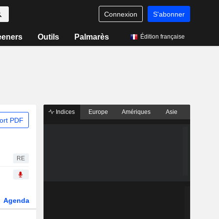
Connexion
S'abonner
eeners
Outils
Palmarès
Édition française
Indices
Europe
Amériques
Asie
ort PDF
RE
Agenda
Secteur
Fonds et ETFs