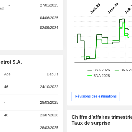
-
27/01/2025
R&D
-
04/06/2025
-
02/09/2024
etrol S.A.
Age
Depuis
46
24/10/2022
Révisions des estimations
-
28/03/2025
46
23/07/2026
Chiffre d'affaires trimestrie
Taux de surprise
-
28/03/2025