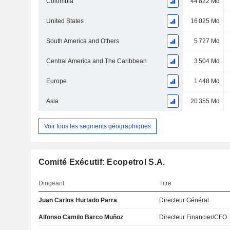
Colombia
44 822 Md
United States
16 025 Md
South America and Others
5 727 Md
Central America and The Caribbean
3 504 Md
Europe
1 448 Md
Asia
20 355 Md
Voir tous les segments géographiques
Comité Exécutif: Ecopetrol S.A.
Dirigeant
Titre
Juan Carlos Hurtado Parra
Directeur Général
Alfonso Camilo Barco Muñoz
Directeur Financier/CFO