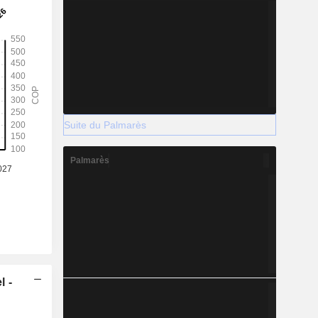
Suite du Palmarès
Palmarès
l -