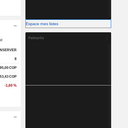
Espace mes listes
s
Palmarès
at
NSERVER
8
595,00
COP
553,43
COP
-1,60 %