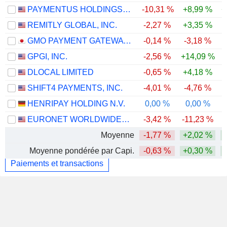
PAYMENTUS HOLDINGS, INC.
-10,31 %
+8,99 %
+
REMITLY GLOBAL, INC.
-2,27 %
+3,35 %
GMO PAYMENT GATEWAY, INC.
-0,14 %
-3,18 %
GPGI, INC.
-2,56 %
+14,09 %
DLOCAL LIMITED
-0,65 %
+4,18 %
SHIFT4 PAYMENTS, INC.
-4,01 %
-4,76 %
HENRIPAY HOLDING N.V.
0,00 %
0,00 %
EURONET WORLDWIDE, INC.
-3,42 %
-11,23 %
Moyenne
-1,77 %
+2,02 %
Moyenne pondérée par Capi.
-0,63 %
+0,30 %
Paiements et transactions