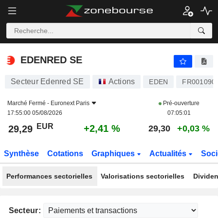
EDENRED SE
29,29
€
+2,41 %
EDENRED SE
Secteur Edenred SE
Actions
EDEN
FR001090
Marché Fermé -
Euronext Paris
Pré-ouverture
17:55:00 05/08/2026
07:05:01
EUR
+2,41 %
29,29
29,30
+0,03 %
Synthèse
Cotations
Graphiques
Actualités
Soci
Performances sectorielles
Valorisations sectorielles
Dividen
Secteur: