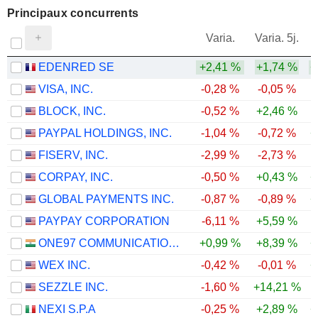
Principaux concurrents
V
Varia.
Varia. 5j.
EDENRED SE
+2,41 %
+1,74 %
+
VISA, INC.
-0,28 %
-0,05 %
BLOCK, INC.
-0,52 %
+2,46 %
PAYPAL HOLDINGS, INC.
-1,04 %
-0,72 %
+
FISERV, INC.
-2,99 %
-2,73 %
CORPAY, INC.
-0,50 %
+0,43 %
+
GLOBAL PAYMENTS INC.
-0,87 %
-0,89 %
+
PAYPAY CORPORATION
-6,11 %
+5,59 %
ONE97 COMMUNICATIONS LIMITED
+0,99 %
+8,39 %
+
WEX INC.
-0,42 %
-0,01 %
+
SEZZLE INC.
-1,60 %
+14,21 %
NEXI S.P.A
-0,25 %
+2,89 %
+