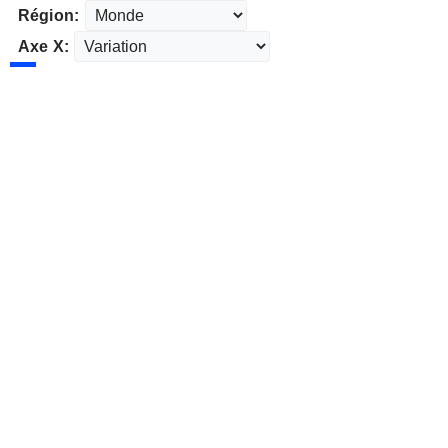
Région:
Axe X: