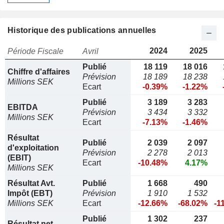
Historique des publications annuelles
2024
2025
Période Fiscale
Avril
Publié
18 119
18 016
Chiffre d'affaires
Prévision
18 189
18 238
Millions SEK
Ecart
-0.39%
-1.22%
Publié
3 189
3 283
EBITDA
Prévision
3 434
3 332
Millions SEK
Ecart
-7.13%
-1.46%
Résultat
Publié
2 039
2 097
d'exploitation
Prévision
2 278
2 013
(EBIT)
Ecart
-10.48%
4.17%
Millions SEK
Résultat Avt.
Publié
1 668
490
Impôt (EBT)
Prévision
1 910
1 532
Millions SEK
Ecart
-12.66%
-68.02%
-1
Publié
1 302
237
Résultat net