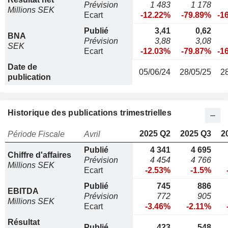
Prévision
1 483
1 178
Millions SEK
Ecart
-12.22%
-79.89%
-1
Publié
3,41
0,62
BNA
Prévision
3,88
3,08
SEK
Ecart
-12.03%
-79.87%
-1
Date de
05/06/24
28/05/25
2
publication
Historique des publications trimestrielles
2025 Q2
2025 Q3
2
Période Fiscale
Avril
Publié
4 341
4 695
Chiffre d'affaires
Prévision
4 454
4 766
Millions SEK
Ecart
-2.53%
-1.5%
Publié
745
886
EBITDA
Prévision
772
905
Millions SEK
Ecart
-3.46%
-2.11%
Résultat
Publié
423
548