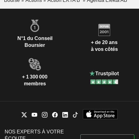
Bourse
Actions
Action EKTA B
Agenda Elekta AB
N°1 du Conseil
+ de 20 ans
Boursier
à vos côtés
+ 1 300 000
membres
NOS EXPERTS À VOTRE
ÉCOUTE