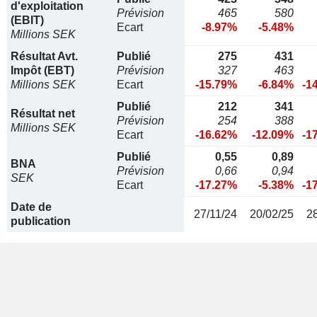
d'exploitation
Prévision
465
580
(EBIT)
Ecart
-8.97%
-5.48%
Millions SEK
Résultat Avt.
Publié
275
431
Impôt (EBT)
Prévision
327
463
Millions SEK
Ecart
-15.79%
-6.84%
-1
Publié
212
341
Résultat net
Prévision
254
388
Millions SEK
Ecart
-16.62%
-12.09%
-1
Publié
0,55
0,89
BNA
Prévision
0,66
0,94
SEK
Ecart
-17.27%
-5.38%
-1
Date de
27/11/24
20/02/25
2
publication