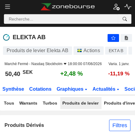
ELEKTA AB
50,40
kr
+2,48 %
ELEKTA AB
Produits de levier Elekta AB
Actions
EKTA B
S
Marché Fermé -
Nasdaq Stockholm
18:00:00 07/08/2026
Varia. 1 janv.
SEK
+2,48 %
50,40
-11,19 %
Synthèse
Cotations
Graphiques
Actualités
Soci
Tous
Warrants
Turbos
Produits de levier
Produits d'inv
Filtres
Produits Dérivés