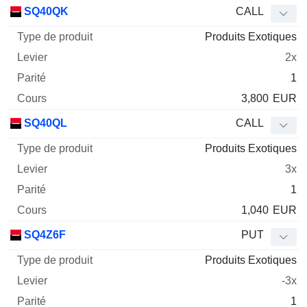
Type
SQ40QK
CALL
de
Produits Exotiques
Mnemo
Type
produit
Levier
Parité
Cours
2x
1
3,800
EUR
SQ40QL
CALL
Produits Exotiques
3x
1
1,040
EUR
SQ4Z6F
PUT
Produits Exotiques
-3x
1