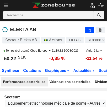
ELEKTA AB
50,22
kr
-0,35 %
ELEKTA AB
Secteur Elekta AB
Actions
EKTA B
SE0000163
Temps réel estimé
Cboe Europe
11:19:32 10/08/2026
Varia. 1 janv.
SEK
-0,35 %
50,22
-11,54 %
Synthèse
Cotations
Graphiques
Actualités
Soci
Performances sectorielles
Valorisations sectorielles
Dividen
Secteur: