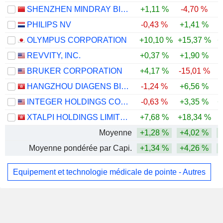
SHENZHEN MINDRAY BIO-MEDICAL ELECTRONICS CO., LTD.
+1,11 %
-4,70 %
PHILIPS NV
-0,43 %
+1,41 %
OLYMPUS CORPORATION
+10,10 %
+15,37 %
+
REVVITY, INC.
+0,37 %
+1,90 %
BRUKER CORPORATION
+4,17 %
-15,01 %
-
HANGZHOU DIAGENS BIOTECHNOLOGY CO., LTD.
-1,24 %
+6,56 %
INTEGER HOLDINGS CORPORATION
-0,63 %
+3,35 %
+
XTALPI HOLDINGS LIMITED
+7,68 %
+18,34 %
Moyenne
+1,28 %
+4,02 %
Moyenne pondérée par Capi.
+1,34 %
+4,26 %
Equipement et technologie médicale de pointe - Autres