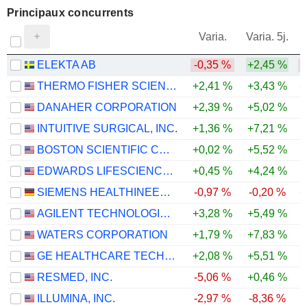
Principaux concurrents
V
Varia.
Varia. 5j.
ELEKTA AB
-0,35 %
+2,45 %
THERMO FISHER SCIENTIFIC, INC.
+2,41 %
+3,43 %
+
DANAHER CORPORATION
+2,39 %
+5,02 %
INTUITIVE SURGICAL, INC.
+1,36 %
+7,21 %
BOSTON SCIENTIFIC CORPORATION
+0,02 %
+5,52 %
EDWARDS LIFESCIENCES CORPORATION
+0,45 %
+4,24 %
SIEMENS HEALTHINEERS AG
-0,97 %
-0,20 %
+
AGILENT TECHNOLOGIES, INC.
+3,28 %
+5,49 %
WATERS CORPORATION
+1,79 %
+7,83 %
GE HEALTHCARE TECHNOLOGIES INC.
+2,08 %
+5,51 %
+
RESMED, INC.
-5,06 %
+0,46 %
ILLUMINA, INC.
-2,97 %
-8,36 %