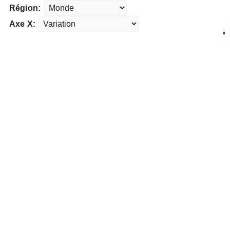
Région:
Axe X: