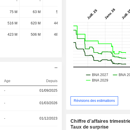
-
-
-
350 M
75 M
63 M
50 M
97 M
516 M
620 M
449 M
-
423 M
506 M
484 M
-
Age
Depuis
-
01/09/2025
Révisions des estimations
-
01/03/2026
-
01/12/2023
Chiffre d'affaires trimestrie
Taux de surprise