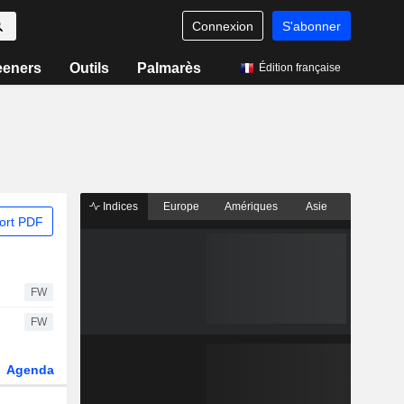
Connexion
S'abonner
eeners
Outils
Palmarès
Édition française
Indices
Europe
Amériques
Asie
ort PDF
FW
FW
Agenda
Secteur
Dérivés
Fonds et ETFs