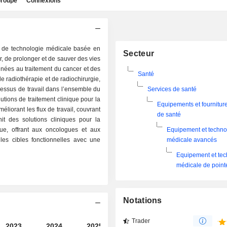
roupe
Connexions
e de technologie médicale basée en
Secteur
r, de prolonger et de sauver des vies
inées au traitement du cancer et des
Santé
 radiothérapie et de radiochirurgie,
rocessus de travail dans l’ensemble du
Services de santé
tions de traitement clinique pour la
Equipements et fournitur
éliorant les flux de travail, couvrant
de santé
it des solutions cliniques pour la
que, offrant aux oncologues et aux
Equipement et techno
les cibles fonctionnelles avec une
médicale avancés
Equipement et tec
médicale de pointe
Notations
Trader
2023
2024
2025
2026