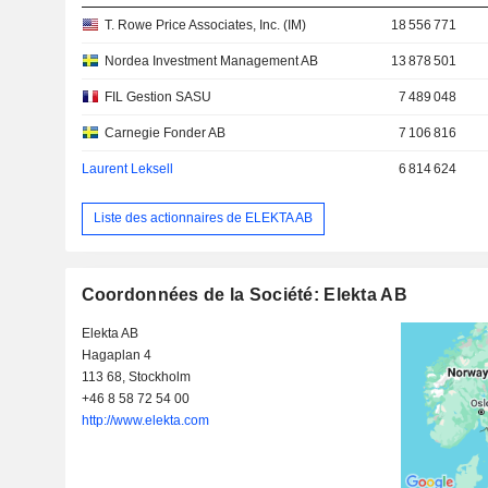
T. Rowe Price Associates, Inc. (IM)
18 556 771
Nordea Investment Management AB
13 878 501
FIL Gestion SASU
7 489 048
Carnegie Fonder AB
7 106 816
Laurent Leksell
6 814 624
Liste des actionnaires de ELEKTA AB
Coordonnées de la Société: Elekta AB
Elekta AB
Hagaplan 4
113 68, Stockholm
+46 8 58 72 54 00
http://www.elekta.com