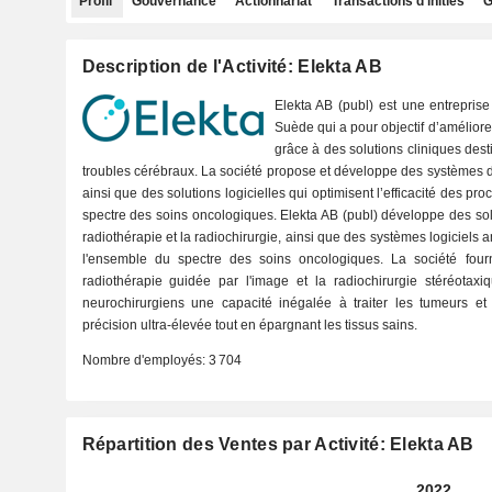
Profil
Gouvernance
Actionnariat
Transactions d'initiés
G
Description de l'Activité: Elekta AB
Elekta AB (publ) est une entrepris
Suède qui a pour objectif d’améliore
grâce à des solutions cliniques dest
troubles cérébraux. La société propose et développe des systèmes de
ainsi que des solutions logicielles qui optimisent l’efficacité des p
spectre des soins oncologiques. Elekta AB (publ) développe des solu
radiothérapie et la radiochirurgie, ainsi que des systèmes logiciels am
l'ensemble du spectre des soins oncologiques. La société fourn
radiothérapie guidée par l'image et la radiochirurgie stéréotaxi
neurochirurgiens une capacité inégalée à traiter les tumeurs et 
précision ultra-élevée tout en épargnant les tissus sains.
Nombre d'employés:
3 704
Répartition des Ventes par Activité: Elekta AB
2022