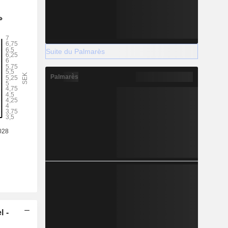
Suite du Palmarès
Palmarès
l -