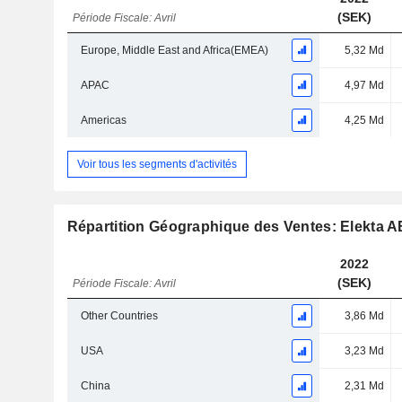
(SEK)
Période Fiscale: Avril
Europe, Middle East and Africa(EMEA)
5,32 Md
APAC
4,97 Md
Americas
4,25 Md
Voir tous les segments d'activités
Répartition Géographique des Ventes: Elekta A
2022
(SEK)
Période Fiscale: Avril
Other Countries
3,86 Md
USA
3,23 Md
China
2,31 Md