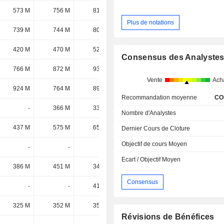
573 M
756 M
816 M
835 M
Plus de notations
739 M
744 M
802 M
713 M
420 M
470 M
527 M
706 M
Consensus des Analyste
766 M
872 M
931 M
702 M
Vente
Ach
924 M
764 M
897 M
697 M
Recommandation moyenne
CO
-
366 M
333 M
569 M
Nombre d'Analystes
437 M
575 M
653 M
543 M
Dernier Cours de Cloture
Objectif de cours Moyen
-
-
-
482 M
Ecart / Objectif Moyen
386 M
451 M
343 M
432 M
Consensus
-
-
417 M
415 M
325 M
352 M
356 M
390 M
Révisions de Bénéfices