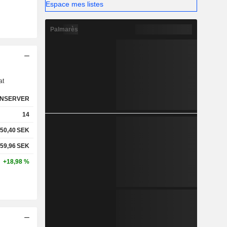
Espace mes listes
Palmarès
s
at
NSERVER
14
50,40
SEK
59,96
SEK
+18,98 %