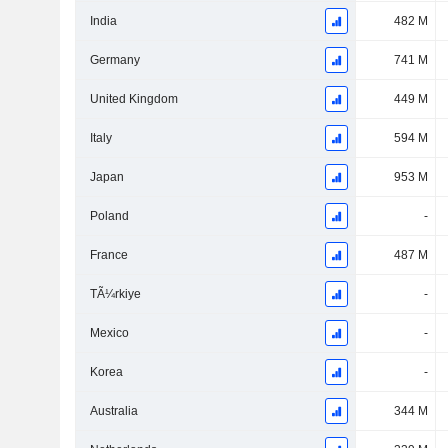
India
482 M
Germany
741 M
United Kingdom
449 M
Italy
594 M
Japan
953 M
Poland
-
France
487 M
TÃ¼rkiye
-
Mexico
-
Korea
-
Australia
344 M