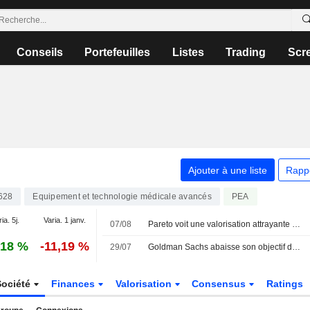
Conseils
Portefeuilles
Listes
Trading
Scr
Ajouter à une liste
Rapp
628
Equipement et technologie médicale avancés
PEA
ia. 5j.
Varia. 1 janv.
07/08
Pareto voit une valorisation attrayante pour Elekta avant le T1 – achat réitéré
,18 %
-11,19 %
29/07
Goldman Sachs abaisse son objectif de cours sur Elekta à 50 couronnes (contre 55), maintient sa recommandation à la vente - BN
Société
Finances
Valorisation
Consensus
Ratings