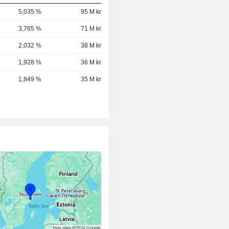
5,035 %
95 M kr
3,765 %
71 M kr
2,032 %
38 M kr
1,928 %
36 M kr
1,849 %
35 M kr