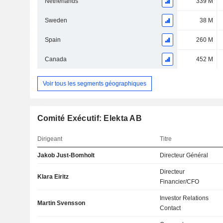
Netherlands
339 M
Sweden
38 M
Spain
260 M
Canada
452 M
Voir tous les segments géographiques
Comité Exécutif: Elekta AB
Dirigeant
Titre
Jakob Just-Bomholt
Directeur Général
Directeur
Klara Eiritz
Financier/CFO
Investor Relations
Martin Svensson
Contact