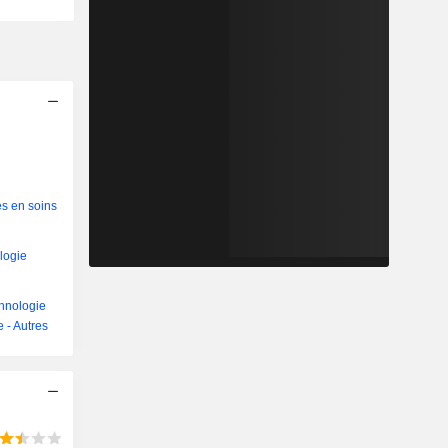
es en soins
logie
hnologie
 - Autres