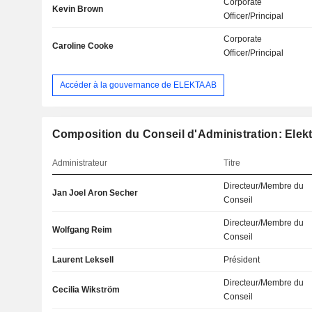
Corporate
Kevin Brown
Officer/Principal
Corporate
Caroline Cooke
Officer/Principal
Accéder à la gouvernance de ELEKTA AB
Composition du Conseil d'Administration: Elek
Administrateur
Titre
Directeur/Membre du
Jan Joel Aron Secher
Conseil
Directeur/Membre du
Wolfgang Reim
Conseil
Laurent Leksell
Président
Directeur/Membre du
Cecilia Wikström
Conseil