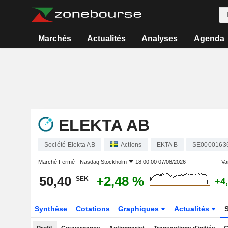
Marchés
Actualités
Analyses
Agenda
ELEKTA AB
Société Elekta AB
Actions
EKTA B
SE0000163
Marché Fermé -
Nasdaq Stockholm
18:00:00 07/08/2026
Var
50,40
+2,48 %
SEK
+4
Synthèse
Cotations
Graphiques
Actualités