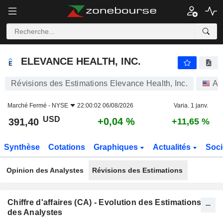
ELEVANCE HEALTH, INC.
391,40
$
+0,04 %
ELEVANCE HEALTH, INC.
Révisions des Estimations Elevance Health, Inc.
Ac
Marché Fermé -
NYSE
22:00:02 06/08/2026
Varia. 1 janv.
USD
+0,04 %
391,40
+11,65 %
Synthèse
Cotations
Graphiques
Actualités
Soci
Opinion des Analystes
Révisions des Estimations
Chiffre d'affaires (CA) - Evolution des Estimations
des Analystes