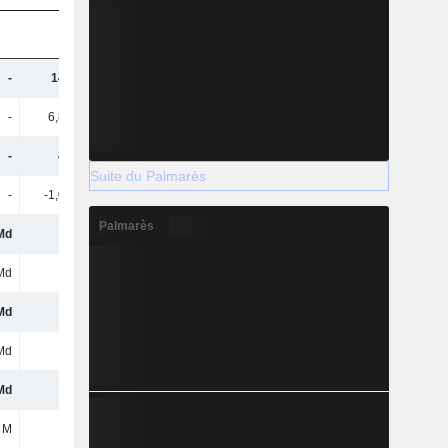
-
149 Md
150 Md
167 Md
-
6,89 Md
6,24 Md
4,16 Md
-
479 M
309 M
463 M
Suite du Palmarès
-
-1,04 Md
-1,27 Md
-337 M
Palmarès
Md
-
-
-
Md
-
-
-
Md
-
-
-
Md
-
-
-
Md
-
-
-
 M
-
-
-