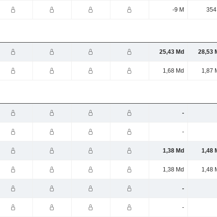
-9 M
354
25,43 Md
28,53 
1,68 Md
1,87 
-
-
1,38 Md
1,48 
1,38 Md
1,48 
-
-