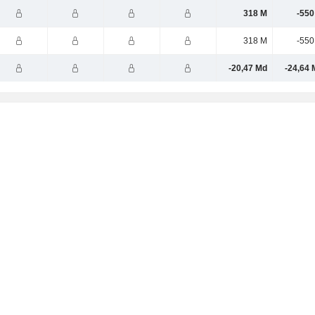
318 M
-550
318 M
-550
-20,47 Md
-24,64 