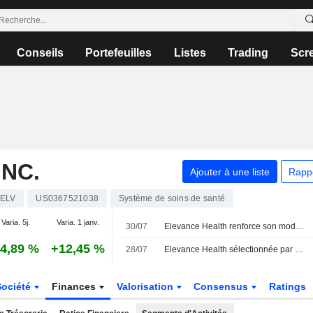
Conseils
Portefeuilles
Listes
Trading
Scr
INC.
Ajouter à une liste
Rapp
ELV
US0367521038
Système de soins de santé
Varia. 5j.
Varia. 1 janv.
30/07
Elevance Health renforce son modèle de soins oncologiques connectés pour accompagner les patients tout au long de leur parcours de santé
4,89 %
+12,45 %
28/07
Elevance Health sélectionnée par Smart Insider après des achats de titres par la PDG et le président
Société
Finances
Valorisation
Consensus
Ratings