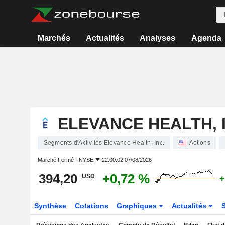
Marchés
Actualités
Analyses
Agenda
ELEVANCE HEALTH, 
Segments d'Activités Elevance Health, Inc.
Actions
Marché Fermé -
NYSE
22:00:02 07/08/2026
394,20
+0,72 %
USD
+
Synthèse
Cotations
Graphiques
Actualités