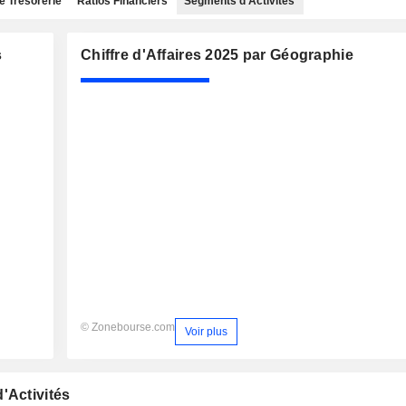
e Trésorerie
Ratios Financiers
Segments d'Activités
s
Chiffre d'Affaires 2025 par Géographie
© Zonebourse.com
Voir plus
'Activités