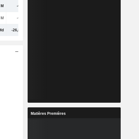
 M
-694 M
-445 M
-653 M
 M
-694 M
-445 M
-653 M
Md
-26,82 Md
-29,3 Md
-41,69 Md
Matières Premières