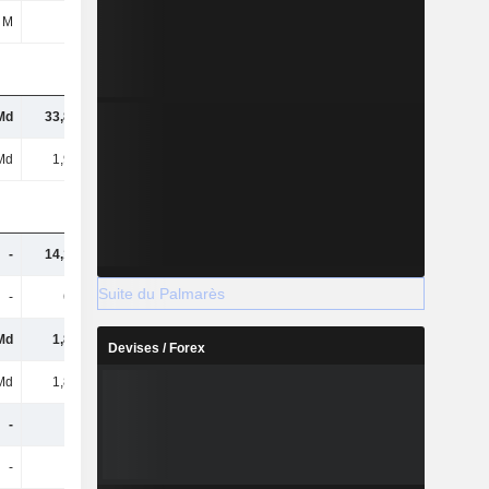
 M
-
-
-
Md
33,84 Md
35,96 Md
43,4 Md
Md
1,98 Md
2,17 Md
2,42 Md
-
14,15 Md
17,96 Md
28,32 Md
Suite du Palmarès
-
680 M
717 M
960 M
Md
1,82 Md
2,05 Md
2,19 Md
Devises / Forex
Md
1,82 Md
2,05 Md
2,19 Md
-
-
-
-
-
-
-
-