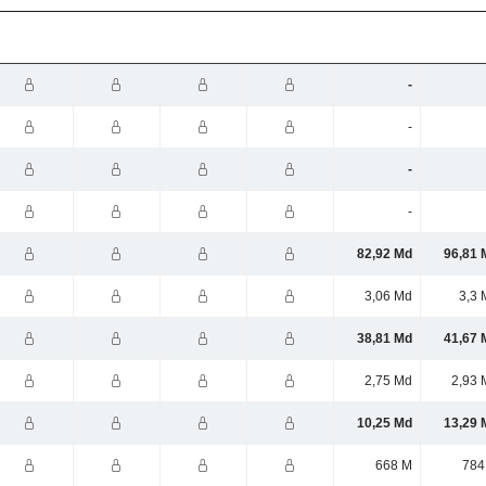
-
-
-
-
82,92 Md
96,81 
3,06 Md
3,3 
38,81 Md
41,67 
2,75 Md
2,93 
10,25 Md
13,29 
668 M
784