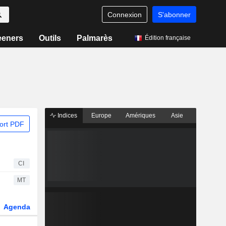
Connexion
S'abonner
eeners
Outils
Palmarès
Édition française
Indices
Europe
Amériques
Asie
ort PDF
CI
MT
Agenda
Secteur
Dérivés
Fonds et ETFs