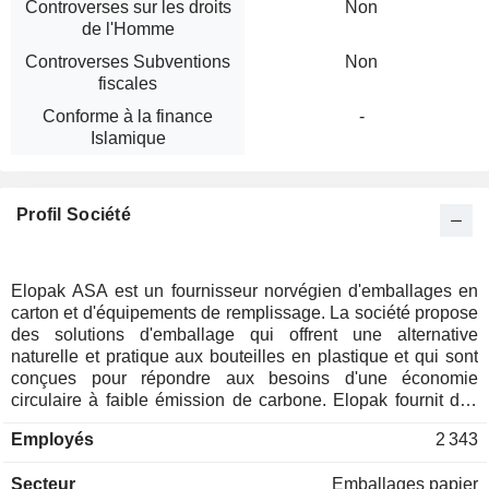
Controverses sur les droits
Non
de l'Homme
Controverses Subventions
Non
fiscales
Conforme à la finance
-
Islamique
Profil Société
Elopak ASA est un fournisseur norvégien d'emballages en
carton et d'équipements de remplissage. La société propose
des solutions d'emballage qui offrent une alternative
naturelle et pratique aux bouteilles en plastique et qui sont
conçues pour répondre aux besoins d'une économie
circulaire à faible émission de carbone. Elopak fournit des
systèmes d'emballage complets et optimisés conçus pour
Employés
2 343
minimiser le gaspillage alimentaire. Les activités de la
société sont représentées dans deux secteurs d'activité :
Secteur
Emballages papier
Produits laitiers et Jus de fruits. Elopak AS est la société