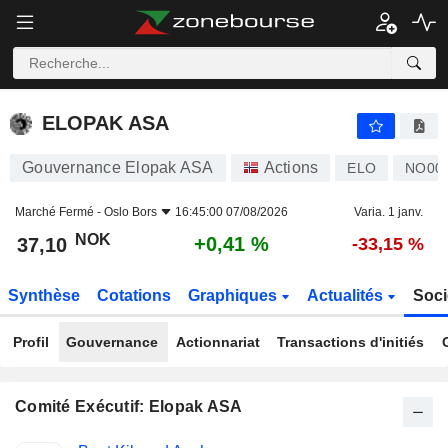
ELOPAK ASA
37,10
kr
+0,41 %
ELOPAK ASA
Gouvernance Elopak ASA
Actions
ELO
NO001
Marché Fermé -
Oslo Bors
16:45:00 07/08/2026
Varia. 1 janv.
NOK
+0,41 %
37,10
-33,15 %
Synthèse
Cotations
Graphiques
Actualités
Soci
Profil
Gouvernance
Actionnariat
Transactions d'initiés
Comité Exécutif: Elopak ASA
Fonctions