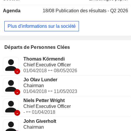
mère de nombreuses filiales, y compris, mais sans s'y limiter
Agenda
18/08
Publication des résultats - Q2 2026
: Elopak B.V., Elopak GmbH, Elopak SpA, Elopak Denmark
A/S, Elopak Oy, Elopak Egypt LLC, Elopak UK Ltd et Elopak
Systems AG, entre autres. L'entreprise est présente dans
Plus d'informations sur la société
plus de 42 pays.
Départs de Personnes Clées
Thomas Körmendi
Chief Executive Officer
-
01/04/2018
08/05/2026
Jo Olav Lunder
Chairman
-
01/04/2018
11/05/2023
Niels Petter Wright
Chief Executive Officer
-
-
01/04/2018
John Giverholt
Chairman