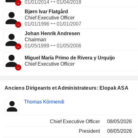
-
01/01/2014
01/04/2018
Bjørn Ivar Flatgård
Chief Executive Officer
-
01/01/1996
01/01/2007
Johan Henrik Andresen
Chairman
-
01/05/1999
01/05/2006
Miguel María Primo de Rivera y Urquijo
Chief Executive Officer
-
Anciens Dirigeants et Administrateurs: Elopak ASA
Fonctions
Thomas Körmendi
Insider
occupées
Chief Executive Officer
08/05/2026
President
08/05/2026