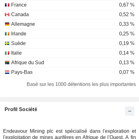
France
0,67 %
Canada
0,52 %
Allemagne
0,33 %
Irlande
0,25 %
Suède
0,19 %
Italie
0,14 %
Afrique du Sud
0,13 %
Pays-Bas
0,07 %
Danemark
0,06 %
Basé sur les 1000 détentions les plus importantes
Hong Kong
0,06 %
Autriche
0,06 %
Profil Société
Finlande
0,05 %
Australie
0,05 %
Liechtenstein
0,04 %
Endeavour Mining plc est spécialisé dans l'exploration et
l'exploitation de mines aurifères en Afrique de l'Ouest. A fin