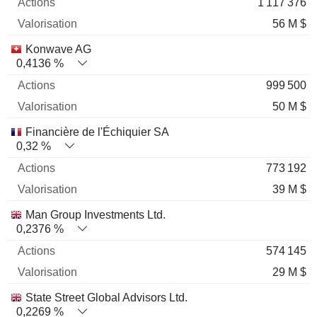
1 117 376
56 M $
Konwave AG
0,4136 %
999 500
50 M $
Financière de l'Échiquier SA
0,32 %
773 192
39 M $
Man Group Investments Ltd.
0,2376 %
574 145
29 M $
State Street Global Advisors Ltd.
0,2269 %