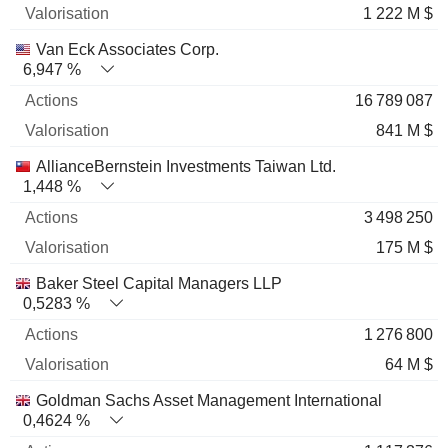
1 222 M $
Van Eck Associates Corp.
6,947 %
16 789 087
841 M $
AllianceBernstein Investments Taiwan Ltd.
1,448 %
3 498 250
175 M $
Baker Steel Capital Managers LLP
0,5283 %
1 276 800
64 M $
Goldman Sachs Asset Management International
0,4624 %