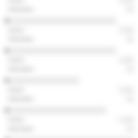
░ ░░░
░░
░░░░░░░░░░░░░░░░░░░░░░░░░░░░░░░
░ ░░░
░░
░░░░░░░░░░░░░░░░░░░░░░░░░░░░░░░
░ ░░░
░░
░░░░░░░░░░░░░░░░░░░░
░ ░░░
░░
░░░░░░░░░░░░░░░░░░░░░░░░░░░░
░ ░░░
░░