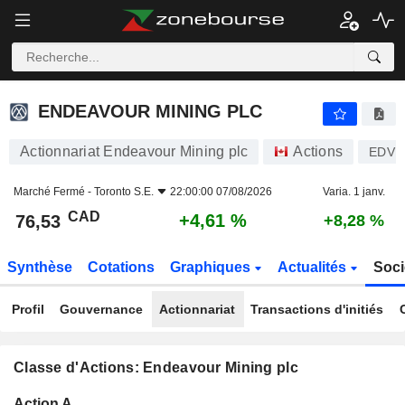
ENDEAVOUR MINING PLC
76,53
$
+4,61 %
ENDEAVOUR MINING PLC
Actionnariat Endeavour Mining plc
Actions
EDV
Marché Fermé -
Toronto S.E.
22:00:00 07/08/2026
Varia. 1 janv.
CAD
+4,61 %
76,53
+8,28 %
Synthèse
Cotations
Graphiques
Actualités
Soci
Profil
Gouvernance
Actionnariat
Transactions d'initiés
Classe d'Actions: Endeavour Mining plc
Flottant
Action A