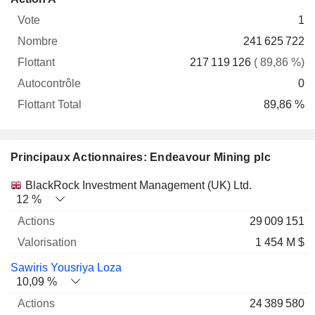
Vote
Nombre
Flottant
Autocontrôle
Total
1
241 625 722
217 119 126
( 89,86 %)
0
89,86 %
Principaux Actionnaires: Endeavour Mining plc
Nom
Actions
%
Valorisation
BlackRock Investment Management (UK) Ltd.
12 %
29 009 151
1 454 M $
Sawiris Yousriya Loza
10,09 %
24 389 580