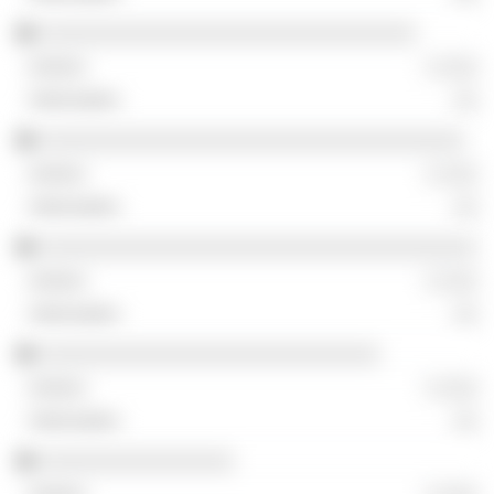
░░░░░░░░░░░░░░░░░░░░░░░░░░░░░░░
░ ░░░
░░
░░░░░░░░░░░░░░░░░░░░░░░░░░░░░░░░░░░
░ ░░░
░░
░░░░░░░░░░░░░░░░░░░░░░░░░░░░░░░░░░░░
░ ░░░
░░
░░░░░░░░░░░░░░░░░░░░░░░░░░░░
░ ░░░
░░
░░░░░░░░░░░░░░░░