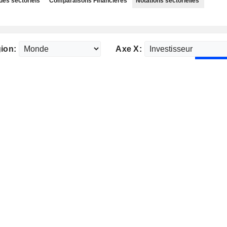
des sectoriels
Comparaisons Financières
Notations sectorielles
ion:
Axe X: