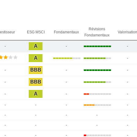
Révisions
vestisseur
ESG MSCI
Fondamentaux
Valorisatio
Fondamentaux
A
-
-
-
A
-
BBB
-
-
-
BBB
-
-
-
A
-
-
-
-
-
-
-
-
-
-
-
-
-
-
-
-
-
-
-
-
-