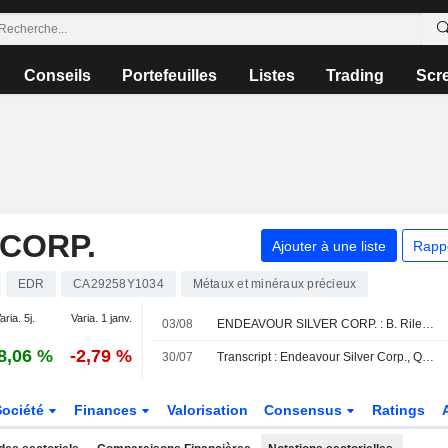
Conseils
Portefeuilles
Listes
Trading
Scr
CORP.
Ajouter à une liste
Rapp
EDR
CA29258Y1034
Métaux et minéraux précieux
aria. 5j.
Varia. 1 janv.
03/08
ENDEAVOUR SILVER CORP. : B. Riley favorable sur le dossier
8,06 %
-2,79 %
30/07
Transcript : Endeavour Silver Corp., Q2 2026 Earnings Call, Jul 30, 2026
Société
Finances
Valorisation
Consensus
Ratings