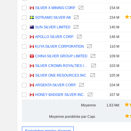
SILVER X MINING CORP.
154 M
SOTKAMO SILVER AB
154 M
SUN SILVER LIMITED
140 M
APOLLO SILVER CORP.
146 M
KUYA SILVER CORPORATION
110 M
CHINA SILVER GROUP LIMITED
109 M
SILVER CROWN ROYALTIES INC.
103 M
SILVER ONE RESOURCES INC.
105 M
ARGENTA SILVER CORP.
104 M
HONEY BADGER SILVER INC.
107 M
Moyenne
1,63 Md
Moyenne pondérée par Capi.
Exploitation minière d'argent