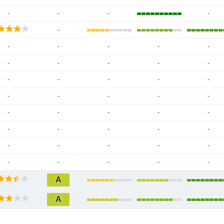
-
-
-
-
-
-
-
-
-
-
-
-
-
-
-
-
-
-
-
-
-
-
-
-
-
-
-
-
-
-
-
-
-
-
-
-
-
-
-
-
-
-
-
-
-
A
A