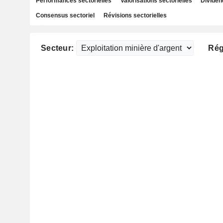
Performances sectorielles
Valorisations sectorielles
Dividen
Consensus sectoriel
Révisions sectorielles
Secteur:
Rég