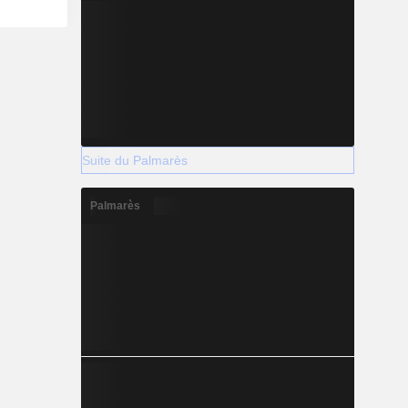
Suite du Palmarès
Palmarès