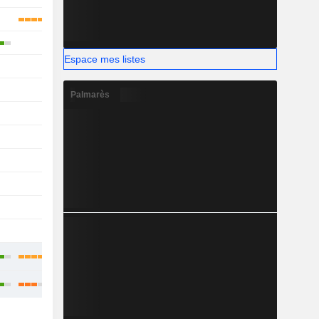
-
Espace mes listes
-
-
Palmarès
-
-
-
-
-
-
-
-
-
-