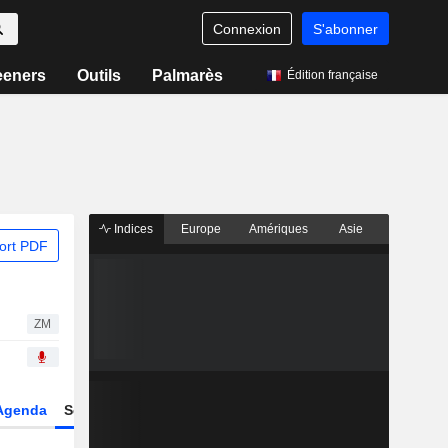
Connexion
S'abonner
eeners
Outils
Palmarès
Édition française
Indices
Europe
Amériques
Asie
ort PDF
ZM
Agenda
Secteur
Dérivés
Fonds et ETFs