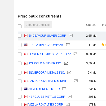
Principaux concurrents
Ajouter à une liste
Capi.($)
In
ENDEAVOUR SILVER CORP.
2,65 Md
HECLA MINING COMPANY
11,11 Md
FIRST MAJESTIC SILVER CORP.
8,68 Md
AYA GOLD & SILVER INC.
3,59 Md
SILVERCORP METALS INC.
2,4 Md
SANTACRUZ SILVER MINING LTD.
734 M
SILVER MINES LIMITED
235 M
HERCULES METALS CORP.
205 M
VIZSLA ROYALTIES CORP.
178 M