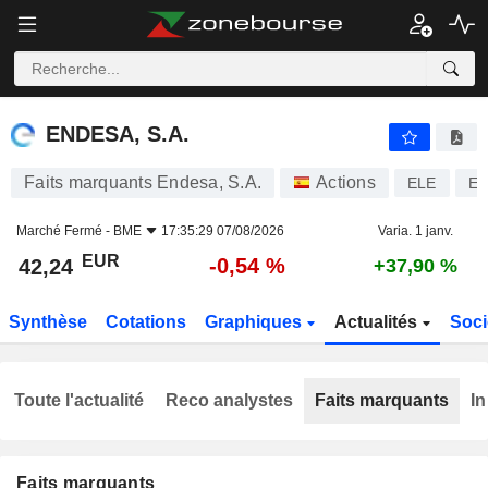
ENDESA, S.A.
42,24
€
-0,54 %
ENDESA, S.A.
Faits marquants Endesa, S.A.
Actions
ELE
ES
Marché Fermé -
BME
17:35:29 07/08/2026
Varia. 1 janv.
EUR
-0,54 %
42,24
+37,90 %
Synthèse
Cotations
Graphiques
Actualités
Soci
Toute l'actualité
Reco analystes
Faits marquants
In
Faits marquants