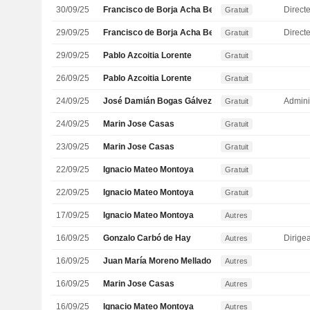
30/09/25
Francisco de Borja Acha Besga
Directe
Gratuit
29/09/25
Francisco de Borja Acha Besga
Directe
Gratuit
29/09/25
Pablo Azcoitia Lorente
Gratuit
26/09/25
Pablo Azcoitia Lorente
Gratuit
24/09/25
José Damián Bogas Gálvez
Admini
Gratuit
24/09/25
Marin Jose Casas
Gratuit
23/09/25
Marin Jose Casas
Gratuit
22/09/25
Ignacio Mateo Montoya
Gratuit
22/09/25
Ignacio Mateo Montoya
Gratuit
17/09/25
Ignacio Mateo Montoya
Autres
16/09/25
Gonzalo Carbó de Hay
Autres
16/09/25
Juan María Moreno Mellado
Autres
16/09/25
Marin Jose Casas
Autres
16/09/25
Ignacio Mateo Montoya
Autres