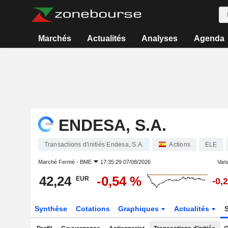
Marchés
Actualités
Analyses
Agenda
ENDESA, S.A.
Transactions d'initiés Endesa, S.A.
Actions
ELE
Marché Fermé -
BME
17:35:29 07/08/2026
Varia
42,24
-0,54 %
EUR
-0,
Synthèse
Cotations
Graphiques
Actualités