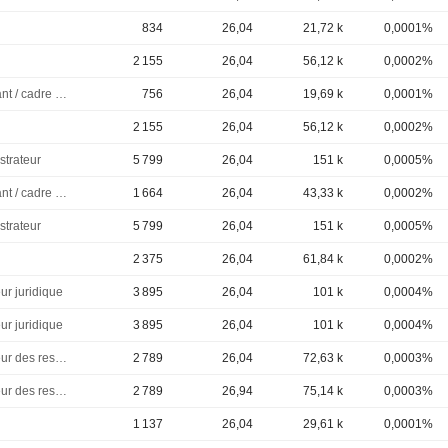
834
26,04
21,72 k
0,0001%
2 155
26,04
56,12 k
0,0002%
Dirigeant / cadre principal
756
26,04
19,69 k
0,0001%
2 155
26,04
56,12 k
0,0002%
strateur
5 799
26,04
151 k
0,0005%
Dirigeant / cadre principal
1 664
26,04
43,33 k
0,0002%
strateur
5 799
26,04
151 k
0,0005%
2 375
26,04
61,84 k
0,0002%
ur juridique
3 895
26,04
101 k
0,0004%
ur juridique
3 895
26,04
101 k
0,0004%
Directeur des ressources humaines
2 789
26,04
72,63 k
0,0003%
Directeur des ressources humaines
2 789
26,94
75,14 k
0,0003%
1 137
26,04
29,61 k
0,0001%