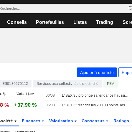
Conseils
Portefeuilles
Listes
Trading
Scr
Ajouter à une liste
Rapp
ES0130670112
Services aux collectivités d'électricité
PEA
. 5j.
Varia. 1 janv.
06/08
L'IBEX 35 prolonge sa tendance haussière dans l'espoir d'un accord entre les États-Unis et l'Iran
28 %
+37,90 %
05/08
L'IBEX 35 franchit les 20 100 points, les yeux rivés sur le secteur technologique et la géopolitique
Société
Finances
Valorisation
Consensus
Ratings