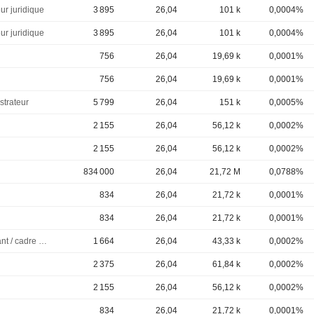
ur juridique
3 895
26,04
101 k
0,0004%
ur juridique
3 895
26,04
101 k
0,0004%
756
26,04
19,69 k
0,0001%
756
26,04
19,69 k
0,0001%
strateur
5 799
26,04
151 k
0,0005%
2 155
26,04
56,12 k
0,0002%
2 155
26,04
56,12 k
0,0002%
834 000
26,04
21,72 M
0,0788%
834
26,04
21,72 k
0,0001%
834
26,04
21,72 k
0,0001%
Dirigeant / cadre principal
1 664
26,04
43,33 k
0,0002%
2 375
26,04
61,84 k
0,0002%
2 155
26,04
56,12 k
0,0002%
834
26,04
21,72 k
0,0001%