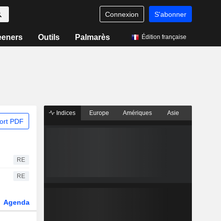
Connexion
S'abonner
eeners
Outils
Palmarès
Édition française
Indices
Europe
Amériques
Asie
ort PDF
RE
RE
Agenda
Secteur
Dérivés
Fonds et ETFs