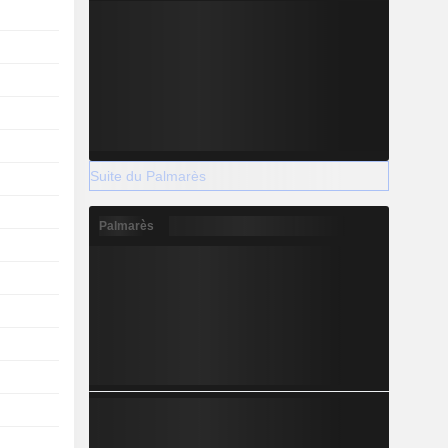
Suite du Palmarès
Palmarès