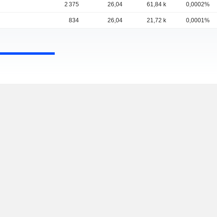
2 375
26,04
61,84 k
0,0002%
834
26,04
21,72 k
0,0001%