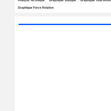
Analyse Technique
Graphique Statique
Graphique Total Retu
Graphique Force Relative