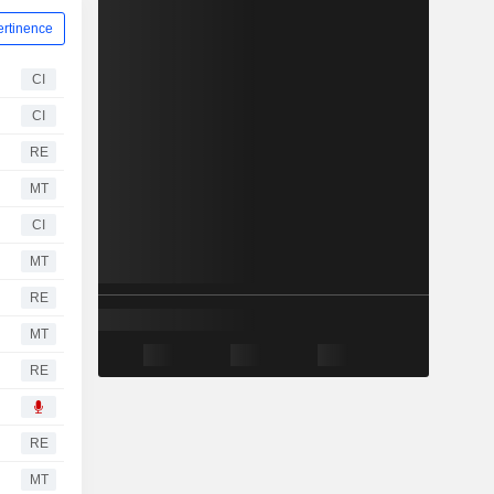
ertinence
CI
CI
RE
MT
CI
MT
RE
MT
RE
RE
MT