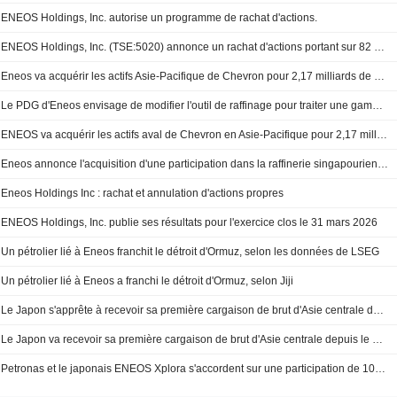
ENEOS Holdings, Inc. autorise un programme de rachat d'actions.
ENEOS Holdings, Inc. (TSE:5020) annonce un rachat d'actions portant sur 82 000 000 de titres, soit 3,04% du capital, pour 50 000 millions de yens.
Eneos va acquérir les actifs Asie-Pacifique de Chevron pour 2,17 milliards de dollars
Le PDG d'Eneos envisage de modifier l'outil de raffinage pour traiter une gamme plus large de bruts
ENEOS va acquérir les actifs aval de Chevron en Asie-Pacifique pour 2,17 milliards de dollars
Eneos annonce l'acquisition d'une participation dans la raffinerie singapourienne SRC et d'autres actifs régionaux auprès de Chevron pour 2,17 milliards de dollars
Eneos Holdings Inc : rachat et annulation d'actions propres
ENEOS Holdings, Inc. publie ses résultats pour l'exercice clos le 31 mars 2026
Un pétrolier lié à Eneos franchit le détroit d'Ormuz, selon les données de LSEG
Un pétrolier lié à Eneos a franchi le détroit d'Ormuz, selon Jiji
Le Japon s'apprête à recevoir sa première cargaison de brut d'Asie centrale depuis le début de la guerre avec l'Iran
Le Japon va recevoir sa première cargaison de brut d'Asie centrale depuis le début du conflit iranien, selon le gouvernement
Petronas et le japonais ENEOS Xplora s'accordent sur une participation de 10% dans une usine de GNL en Malaisie