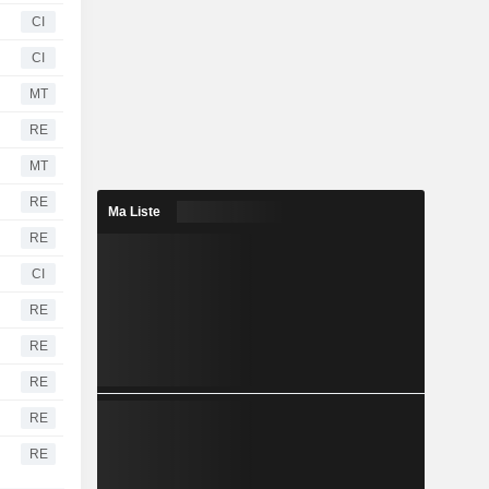
CI
CI
MT
RE
MT
RE
Ma Liste
RE
CI
RE
RE
RE
RE
RE