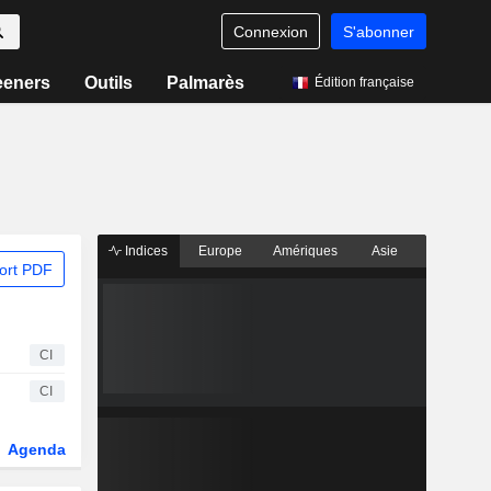
Connexion
S'abonner
eeners
Outils
Palmarès
Édition française
Indices
Europe
Amériques
Asie
ort PDF
CI
CI
Agenda
Secteur
Dérivés
Fonds et ETFs