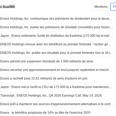
actualité
Mentions
P
Eneos Holdings, Inc. communique ses prévisions de dividendes pour le deuxième trimestre et l'ensemble de l'exercice clos le 31 mars 2027
Eneos Holdings, Inc. publie ses prévisions de résultats consolidés pour l'exercice clos au 31 mars 2027
Japon : Eneos redémarre l'unité de distillation de Kashima (175 000 bj) et met à l'arrêt celle de Chiba
ENEOS Holdings renoue avec les bénéfices au premier trimestre ; l'action grimpe de 3 %
ENEOS Holdings, Inc. publie ses résultats pour le premier trimestre clos le 30 juin 2026
Eneos prévoit une expansion mondiale de 1 000 milliards de yens
Eneos securise son approvisionnement en brut jusqu'en septembre et cherche a diversifier ses sources
Eneos a racheté pour 22,61 milliards de yens d'actions en juin
Japon : Eneos met à l'arrêt la CDU de 175 000 bj à Kashima pour maintenance et redémarre celle de Marifu
Transcript : ENEOS Holdings, Inc., Q4 2026 Earnings Call, May 14, 2026
Eneos prêt à maintenir ses sources d'approvisionnement alternatives si le conflit avec l'Iran persiste
Eneos : le bénéfice progresse de 14% au titre de l'exercice 2025