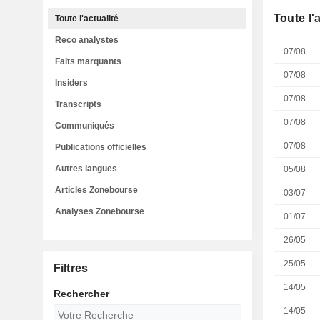
Toute l'
Toute l'actualité
Reco analystes
07/08
Faits marquants
07/08
Insiders
07/08
Transcripts
07/08
Communiqués
07/08
Publications officielles
Autres langues
05/08
Articles Zonebourse
03/07
Analyses Zonebourse
01/07
26/05
25/05
Filtres
14/05
Rechercher
14/05