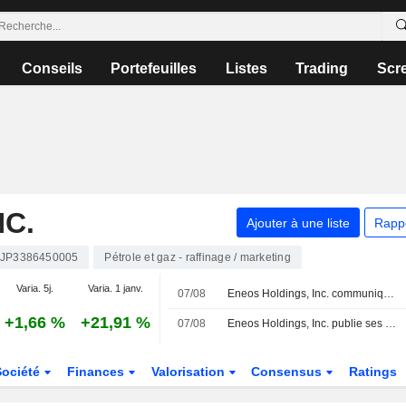
Conseils
Portefeuilles
Listes
Trading
Scr
NC.
Ajouter à une liste
Rapp
JP3386450005
Pétrole et gaz - raffinage / marketing
Varia. 5j.
Varia. 1 janv.
07/08
Eneos Holdings, Inc. communique ses prévisions de dividendes pour le deuxième trimestre et l'ensemble de l'exercice clos le 31 mars 2027
+1,66 %
+21,91 %
07/08
Eneos Holdings, Inc. publie ses prévisions de résultats consolidés pour l'exercice clos au 31 mars 2027
Société
Finances
Valorisation
Consensus
Ratings