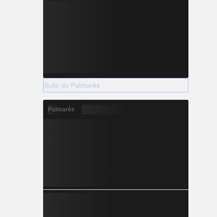
Suite du Palmarès
Palmarès