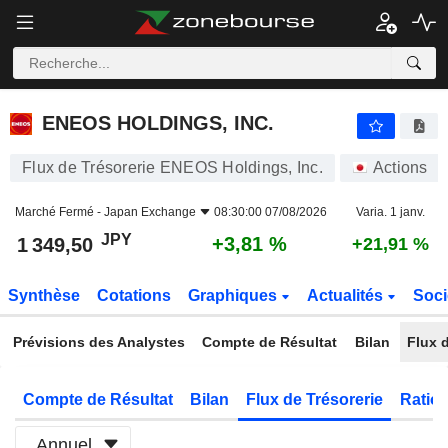
ENEOS HOLDINGS, INC.
1 349,50
¥
+3,81 %
ENEOS HOLDINGS, INC.
Flux de Trésorerie ENEOS Holdings, Inc.
Actions
Marché Fermé -
Japan Exchange
08:30:00 07/08/2026
Varia. 1 janv.
JPY
+3,81 %
1 349,50
+21,91 %
Synthèse
Cotations
Graphiques
Actualités
Soci
Prévisions des Analystes
Compte de Résultat
Bilan
Flux d
Compte de Résultat
Bilan
Flux de Trésorerie
Ratios
Annuel