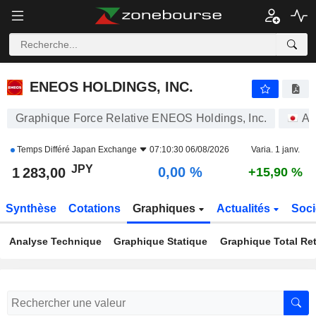
ENEOS HOLDINGS, INC.
1 283,00
¥
0,00 %
ENEOS HOLDINGS, INC.
Graphique Force Relative ENEOS Holdings, Inc.
Ac
Temps Différé
Japan Exchange
07:10:30 06/08/2026
Varia. 1 janv.
JPY
0,00 %
1 283,00
+15,90 %
Synthèse
Cotations
Graphiques
Actualités
Soci
Analyse Technique
Graphique Statique
Graphique Total Re