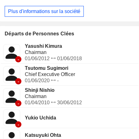
de produits laminés de précision, de produits usinés de
précision, de matériaux en couches minces, ainsi qu’à
Plus d'informations sur la société
l’exploitation et à l’extraction de ressources en métaux non
ferreux, de produits en métaux non ferreux, sans oublier le
traitement des déchets industriels, le titane et les fils
électriques. La société exerce également des activités
Départs de Personnes Clées
communes au groupe, telles que le revêtement en asphalte,
les travaux de génie civil, les travaux de construction, le
Yasushi Kimura
transport terrestre, la location immobilière et la collecte de
Chairman
fonds.
-
01/06/2012
01/06/2018
Tsutomu Sugimori
Chief Executive Officer
-
01/06/2020
-
Shinji Nishio
Chairman
-
01/04/2010
30/06/2012
Yukio Uchida
-
Katsuyuki Ohta