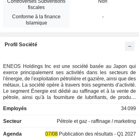
Controverses Subventions
Non
fiscales
Conforme à la finance
-
Islamique
Profil Société
ENEOS Holdings Inc est une société basée au Japon qui
exerce principalement ses activités dans les secteurs de
l'énergie, de l'exploitation pétrolière et gazière, ainsi que des
métaux. La société opère à travers trois segments d'activité.
Le segment Énergie est dédié au raffinage et à la vente de
pétrole, ainsi qu'à la fourniture de lubrifiants, de produits
chimiques de base, de produits chimiques fonctionnels, de
Employés
34 099
gaz, de charbon, d'électricité, d'énergies nouvelles et
d'autres produits. Le segment Exploitation pétrolière et
Secteur
Pétrole et gaz - raffinage / marketing
gazière est dédié à l'exploration, au développement et à la
production de pétrole et de gaz naturel. Le segment Métaux
Agenda
07/08
Publication des résultats - Q1 2027
est dédié à la fabrication et à la vente de feuilles de cuivre,