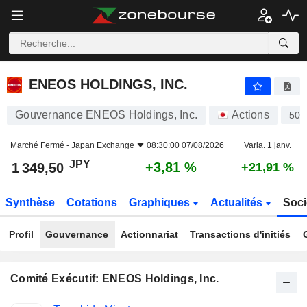
ENEOS HOLDINGS, INC.
1 349,50
¥
+3,81 %
ENEOS HOLDINGS, INC.
Gouvernance ENEOS Holdings, Inc.
Actions
502
Marché Fermé -
Japan Exchange
08:30:00 07/08/2026
Varia. 1 janv.
JPY
+3,81 %
1 349,50
+21,91 %
Synthèse
Cotations
Graphiques
Actualités
Soci
Profil
Gouvernance
Actionnariat
Transactions d'initiés
Comité Exécutif: ENEOS Holdings, Inc.
Fonctions