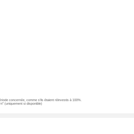
ériode concernée, comme s'ils étaient réinvestis à 100%.
n" (uniquement si disponible)