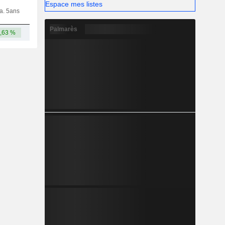
Espace mes listes
ia. 5ans
Capi.
CT
MT
LT
Palmarès
,63 %
1,82 Md