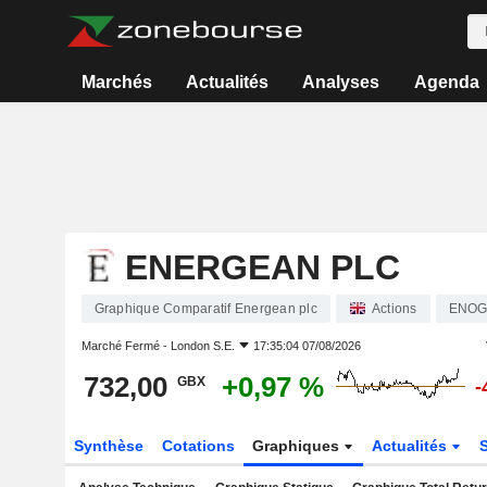
Marchés
Actualités
Analyses
Agenda
ENERGEAN PLC
Graphique Comparatif Energean plc
Actions
ENO
Marché Fermé -
London S.E.
17:35:04 07/08/2026
732,00
+0,97 %
GBX
-
Synthèse
Cotations
Graphiques
Actualités