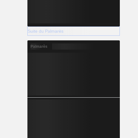
Suite du Palmarès
Palmarès