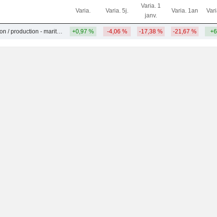
Varia. 1
Varia.
Varia. 5j.
Varia. 1an
Var
janv.
Pétrole - exploration / production - maritime
+0,97 %
-4,06 %
-17,38 %
-21,67 %
+6