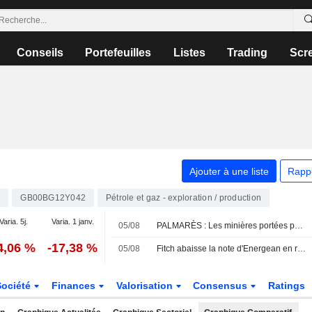
Conseils
Portefeuilles
Listes
Trading
Scr
Ajouter à une liste
Rapp
G
GB00BG12Y042
Pétrole et gaz - exploration / production
Varia. 5j.
Varia. 1 janv.
05/08
PALMARÈS : Les minières portées par le rallye des métaux ; Next relève encore ses prévisions
4,06 %
-17,38 %
05/08
Fitch abaisse la note d'Energean en raison de performances opérationnelles décevantes
Société
Finances
Valorisation
Consensus
Ratings