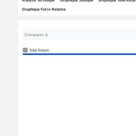
Analyse Technique
Graphique Statique
Graphique Total Retu
Graphique Force Relative
Total Return