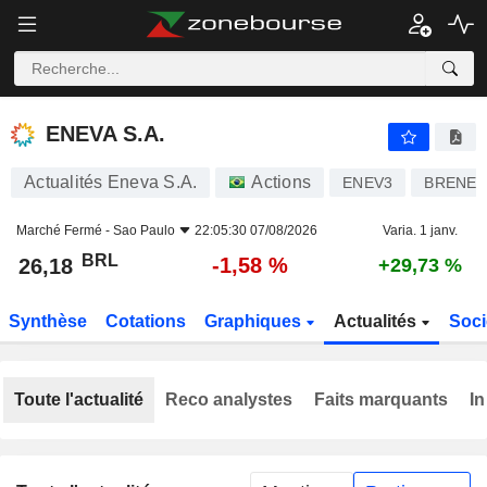
ENEVA S.A.
26,18
R$
-1,58 %
ENEVA S.A.
Actualités Eneva S.A.
Actions
ENEV3
BRENE
Marché Fermé -
Sao Paulo
22:05:30 07/08/2026
Varia. 1 janv.
BRL
-1,58 %
26,18
+29,73 %
Synthèse
Cotations
Graphiques
Actualités
Soci
Toute l'actualité
Reco analystes
Faits marquants
In