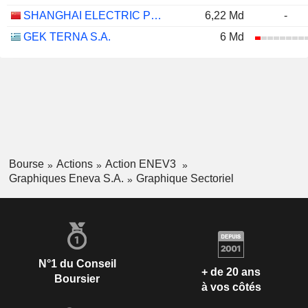
SHANGHAI ELECTRIC POWER CO., LTD.
6,22 Md
-
GEK TERNA S.A.
6 Md
Bourse
Actions
Action ENEV3
Graphiques Eneva S.A.
Graphique Sectoriel
N°1 du Conseil
+ de 20 ans
Boursier
à vos côtés