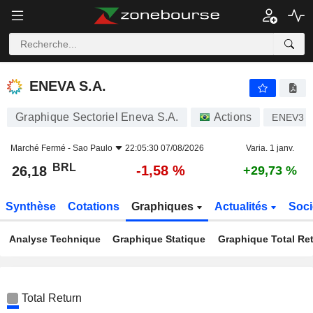
ENEVA S.A.
26,18
R$
-1,58 %
ENEVA S.A.
Graphique Sectoriel Eneva S.A.
Actions
ENEV3
Marché Fermé -
Sao Paulo
22:05:30 07/08/2026
Varia. 1 janv.
BRL
-1,58 %
26,18
+29,73 %
Synthèse
Cotations
Graphiques
Actualités
Soci
Analyse Technique
Graphique Statique
Graphique Total Re
Total Return