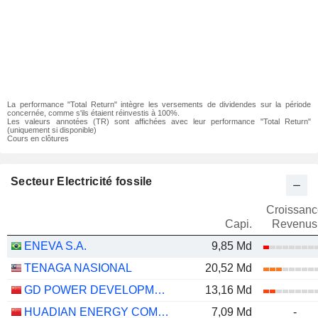
La performance "Total Return" intègre les versements de dividendes sur la période
concernée, comme s'ils étaient réinvestis à 100%.
Les valeurs annotées (TR) sont affichées avec leur performance "Total Return"
(uniquement si disponible)
Cours en clôtures
Secteur Electricité fossile
Croissanc
Capi.
Revenus
ENEVA S.A.
9,85 Md
TENAGA NASIONAL
20,52 Md
GD POWER DEVELOPMENT CO.,LTD
13,16 Md
HUADIAN ENERGY COMPANY LIMITED
7,09 Md
-