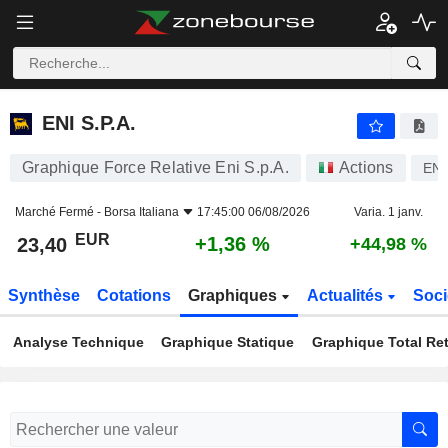
ENI S.P.A.
23,40
€
+1,36 %
ENI S.P.A.
Graphique Force Relative Eni S.p.A.
Actions
ENI
Marché Fermé -
Borsa Italiana
17:45:00 06/08/2026
Varia. 1 janv.
EUR
+1,36 %
23,40
+44,98 %
Synthèse
Cotations
Graphiques
Actualités
Soci
Analyse Technique
Graphique Statique
Graphique Total Re