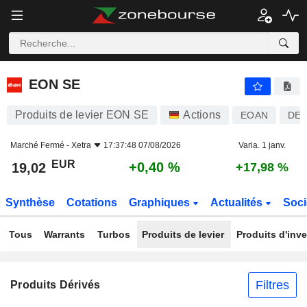
EON SE
19,02
€
+0,40 %
EON SE
Produits de levier EON SE
Actions
EOAN
DE0
Marché Fermé -
Xetra
17:37:48 07/08/2026
Varia. 1 janv.
EUR
+0,40 %
19,02
+17,98 %
Synthèse
Cotations
Graphiques
Actualités
Soci
Tous
Warrants
Turbos
Produits de levier
Produits d'inv
Filtres
Produits Dérivés