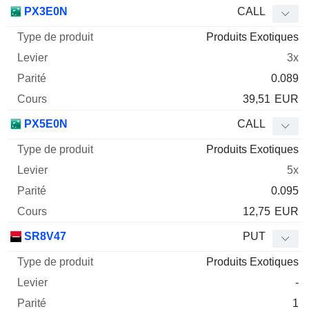
Type
PX3E0N
CALL
de
Produits Exotiques
Mnemo
Type
produit
Levier
Parité
Cours
3x
0.089
39,51
EUR
PX5E0N
CALL
Produits Exotiques
5x
0.095
12,75
EUR
SR8V47
PUT
Produits Exotiques
-
1