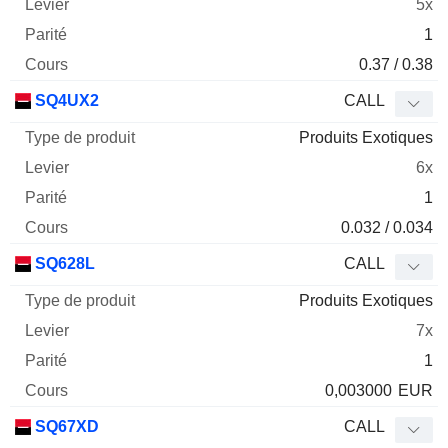
5x
1
0.37 / 0.38
SQ4UX2
CALL
Produits Exotiques
6x
1
0.032 / 0.034
SQ628L
CALL
Produits Exotiques
7x
1
0,003000
EUR
SQ67XD
CALL