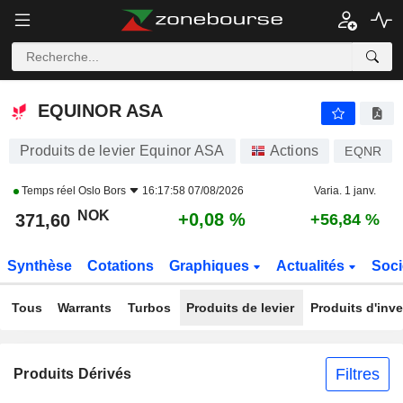
EQUINOR ASA
371,60
kr
+0,08 %
EQUINOR ASA
Produits de levier Equinor ASA
Actions
EQNR
Temps réel
Oslo Bors
16:17:58 07/08/2026
Varia. 1 janv.
NOK
+0,08 %
371,60
+56,84 %
Synthèse
Cotations
Graphiques
Actualités
Soci
Tous
Warrants
Turbos
Produits de levier
Produits d'inv
Filtres
Produits Dérivés