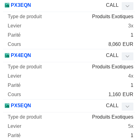
Type
PX3EQN
CALL
de
Produits Exotiques
Mnemo
Type
produit
Levier
Parité
Cours
3x
1
8,060
EUR
PX4EQN
CALL
Produits Exotiques
4x
1
1,160
EUR
PX5EQN
CALL
Produits Exotiques
5x
1