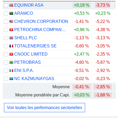
EQUINOR ASA
+0,19 %
-3,73 %
+
ARAMCO
+0,53 %
+0,23 %
+
CHEVRON CORPORATION
-1,41 %
-5,22 %
+
PETROCHINA COMPANY LIMITED
+0,96 %
-4,38 %
+
SHELL PLC
-1,13 %
-3,13 %
+
TOTALENERGIES SE
-0,60 %
-3,05 %
+
CNOOC LIMITED
+2,47 %
-2,35 %
+
PETROBRAS
-4,60 %
-5,87 %
+
ENI S.P.A.
-0,51 %
-2,92 %
+
NC KAZMUNAYGAS
-0,02 %
-0,23 %
+
Moyenne
-0,41 %
-2,65 %
+
Moyenne pondérée par Capi.
+0,03 %
-1,68 %
+
Voir toutes les performances sectorielles