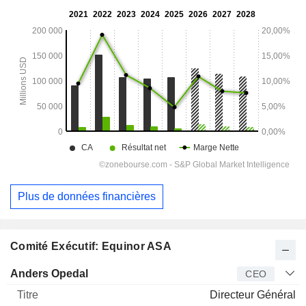
Plus de données financières
Comité Exécutif: Equinor ASA
Dirigeant
Titre
Age
Depuis
Anders Opedal
CEO
Directeur Général