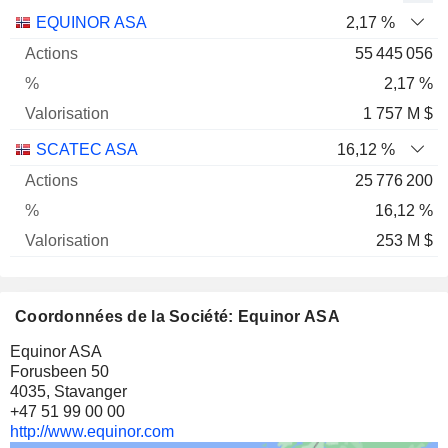
Nom
Actions
%
Valorisation
EQUINOR ASA
2,17 %
55 445 056
2,17 %
1 757 M $
SCATEC ASA
16,12 %
25 776 200
16,12 %
253 M $
Coordonnées de la Société: Equinor ASA
Equinor ASA
Forusbeen 50
4035, Stavanger
+47 51 99 00 00
http://www.equinor.com