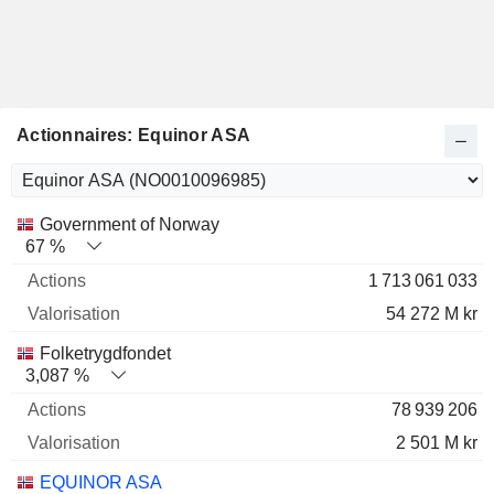
Actionnaires: Equinor ASA
Nom
Actions
%
Valorisation
Government of Norway
67 %
1 713 061 033
54 272 M kr
Folketrygdfondet
3,087 %
78 939 206
2 501 M kr
EQUINOR ASA