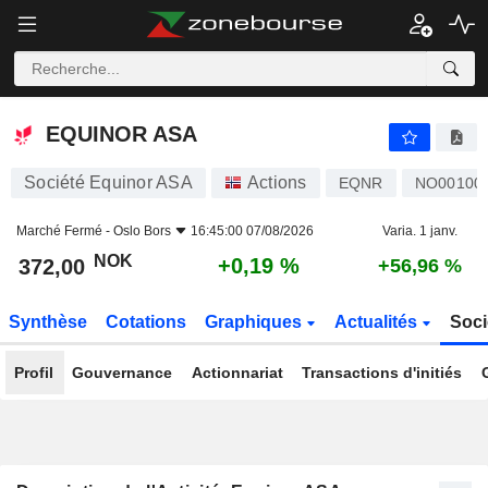
EQUINOR ASA
372,00
kr
+0,19 %
EQUINOR ASA
Société Equinor ASA
Actions
EQNR
NO00100
Marché Fermé -
Oslo Bors
16:45:00 07/08/2026
Varia. 1 janv.
NOK
+0,19 %
372,00
+56,96 %
Synthèse
Cotations
Graphiques
Actualités
Soci
Profil
Gouvernance
Actionnariat
Transactions d'initiés