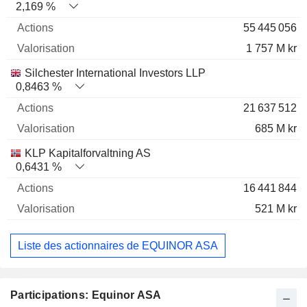
2,169 %
55 445 056
1 757 M kr
Silchester International Investors LLP
0,8463 %
21 637 512
685 M kr
KLP Kapitalforvaltning AS
0,6431 %
16 441 844
521 M kr
Liste des actionnaires de EQUINOR ASA
Participations: Equinor ASA