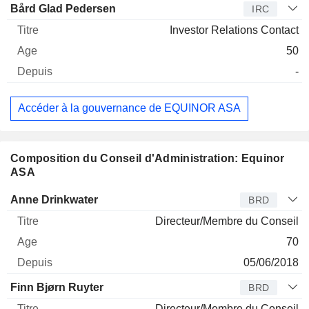
Bård Glad Pedersen
IRC
Investor Relations Contact
50
-
Accéder à la gouvernance de EQUINOR ASA
Composition du Conseil d'Administration: Equinor
ASA
Administrateur
Titre
Age
Depuis
Anne Drinkwater
BRD
Directeur/Membre du Conseil
70
05/06/2018
Finn Bjørn Ruyter
BRD
Directeur/Membre du Conseil