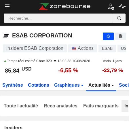
ESAB CORPORATION
85,84
$
-6,55 %
ESAB CORPORATION
Insiders ESAB Corporation
Actions
ESAB
US2
Temps réel estimé
Cboe BZX
18:03:38 10/08/2026
Varia. 1 janv.
USD
-6,55 %
85,84
-22,79 %
Synthèse
Cotations
Graphiques
Actualités
Soci
Toute l'actualité
Reco analystes
Faits marquants
In
Insiders