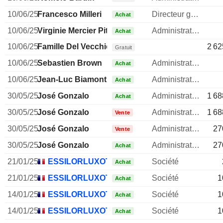
10/06/25
Francesco Milleri
Directeur general
Achat
10/06/25
Virginie Mercier Pitre
Administrateur
Achat
10/06/25
Famille Del Vecchio
2 62
Gratuit
10/06/25
Sebastien Brown
Administrateur
Achat
10/06/25
Jean-Luc Biamonti
Administrateur
Achat
30/05/25
José Gonzalo
Administrateur
1 68
Achat
30/05/25
José Gonzalo
Administrateur
1 68
Vente
30/05/25
José Gonzalo
Administrateur
27
Vente
30/05/25
José Gonzalo
Administrateur
27
Achat
21/01/25
ESSILORLUXOTTICA SA
Société
Achat
21/01/25
ESSILORLUXOTTICA SA
Société
1
Achat
14/01/25
ESSILORLUXOTTICA SA
Société
1
Achat
14/01/25
ESSILORLUXOTTICA SA
Société
1
Achat