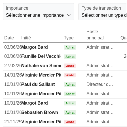
Importance
Type de transaction
Sélectionner une importance
Sélectionner un type d
Poste
Date
Initié
Type
principal
Qua
03/06/26
Margot Bard
Administrateur
Achat
03/06/26
Famille Del Vecchio
2
Achat
27/02/26
Nathalie von Siemens
Administrateur
Vente
14/01/26
Virginie Mercier Pitre
Administrateur
Vente
10/01/26
Paul du Saillant
Directeur des operations
Achat
10/01/26
Virginie Mercier Pitre
Administrateur
Achat
10/01/26
Margot Bard
Administrateur
Achat
10/01/26
Sebastien Brown
Administrateur
Achat
21/11/25
Virginie Mercier Pitre
Administrateur
Vente