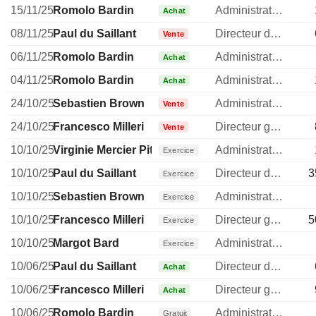
15/11/25
Romolo Bardin
Administrateur
Achat
08/11/25
Paul du Saillant
Directeur des operations
Vente
06/11/25
Romolo Bardin
Administrateur
Achat
04/11/25
Romolo Bardin
Administrateur
Achat
24/10/25
Sebastien Brown
Administrateur
Vente
24/10/25
Francesco Milleri
Directeur general
Vente
10/10/25
Virginie Mercier Pitre
Administrateur
Exercice
10/10/25
Paul du Saillant
Directeur des operations
3
Exercice
10/10/25
Sebastien Brown
Administrateur
Exercice
10/10/25
Francesco Milleri
Directeur general
5
Exercice
10/10/25
Margot Bard
Administrateur
Exercice
10/06/25
Paul du Saillant
Directeur des operations
Achat
10/06/25
Francesco Milleri
Directeur general
Achat
10/06/25
Romolo Bardin
Administrateur
Gratuit