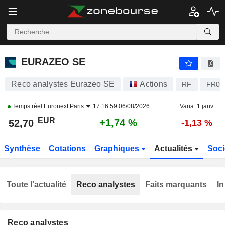
EURAZEO SE
52,70
€
+1,74 %
EURAZEO SE
Reco analystes Eurazeo SE
Actions
RF
FR00
Temps réel
Euronext Paris
17:16:59 06/08/2026
Varia. 1 janv.
EUR
+1,74 %
52,70
-1,13 %
Synthèse
Cotations
Graphiques
Actualités
Soci
Toute l'actualité
Reco analystes
Faits marquants
In
Reco analystes