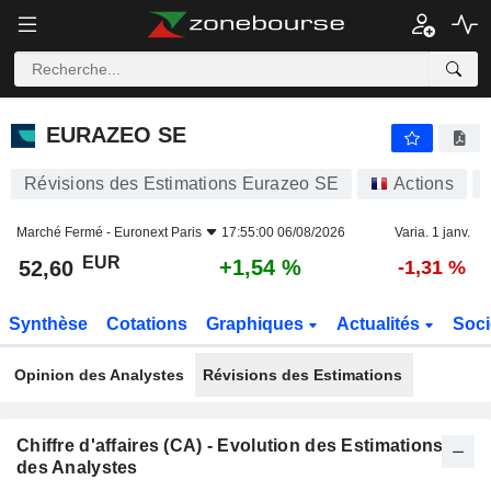
EURAZEO SE
52,60
€
+1,54 %
EURAZEO SE
Révisions des Estimations Eurazeo SE
Actions
Marché Fermé -
Euronext Paris
17:55:00 06/08/2026
Varia. 1 janv.
EUR
+1,54 %
52,60
-1,31 %
Synthèse
Cotations
Graphiques
Actualités
Soci
Opinion des Analystes
Révisions des Estimations
Chiffre d'affaires (CA) - Evolution des Estimations
des Analystes